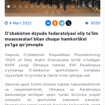
4 Mart 2022
8550
O‘zbekiston dzyudo federatsiyasi oliy ta’lim
muassasalari bilan chuqur hamkorlikni
yo‘lga qo‘ymoqda
Yaqinda O‘zbekiston Respublikasi Prezidentining
“2024 yil Parij shahri (Fransiya)da bo‘lib o‘tadigan
XXXIII yozgi Olimpiya hamda XVII Paralimpiya
o‘yinlariga O‘zbekiston sportchilarini kompleks
tayyorlash to‘g‘risida”gi Qarori e’lon qilingan edi.
Qarorda sport ta’limi tizimini tubdan takomillashtirish
va raqamlashtirish, Olimpiya va Paralimpiya
dasturlariga kiritilgan sport turlari bo‘yicha yuqori
natijador va sportchilar zaxirasini yaratish,
litsenziyalar sonini sezilarli darajada ko‘paytirish, sport