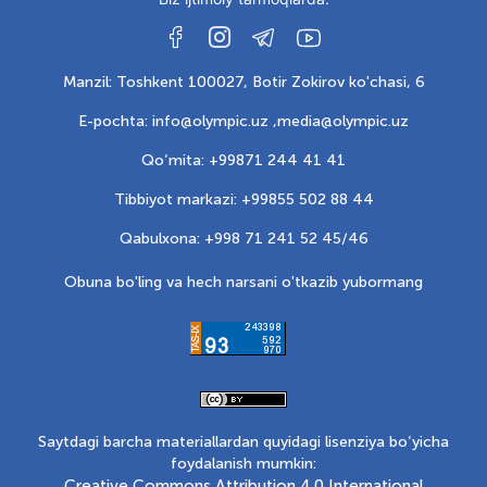
Manzil: Toshkent 100027, Botir Zokirov ko'chasi, 6
E-pochta: info@olympic.uz ,
media@olympic.uz
Qo‘mita: +99871 244 41 41
Tibbiyot markazi: +99855 502 88 44
Qabulxona: +998 71 241 52 45/46
Obuna bo'ling va hech narsani o'tkazib yubormang
Saytdagi barcha materiallardan quyidagi lisenziya bo‘yicha
foydalanish mumkin:
Creative Commons Attribution 4.0 International