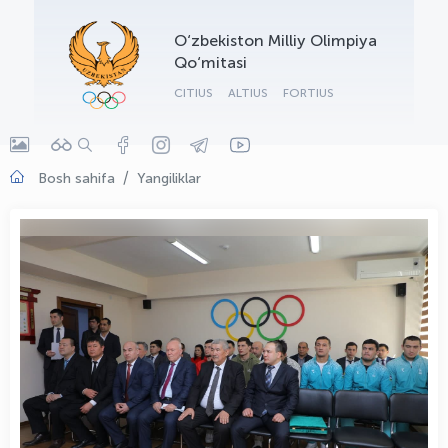
OLYMPCHIK AI - yordamchi
O‘zbekiston Milliy Olimpiya
Onlayn · olympic.uz
Qo‘mitasi
CITIUS
ALTIUS
FORTIUS
Bosh sahifa
Yangiliklar