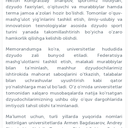
rektori Kongratbay Sharipov, sportimiz fidoiylari,
dzyudo faxriylari, o‘qituvchi va murabbiylar hamda
terma jamoa a’zolari hozir bo‘lishdi. Tomonlar o‘quv-
mashg‘ulot yig‘inlarini tashkil etish, ilmiy-uslubiy va
innovatsion texnologiyalar asosida dzyudo sport
turini yanada takomillashtirish bo‘yicha o‘zaro
hamkorlik qilishga kelishib olishdi.
Memorandumga ko‘ra, universitetlar hududida
dzyudo zali bunyod etiladi. Federatsiya
mashg‘ulotlarni tashkil etish, malakali murabbiylar
bilan ta’minlash, mashhur dzyudochilarimiz
ishtirokida mahorat saboqlarini o‘tkazish, talabalar
bilan uchrashuvlar uyushtirish kabi qator
yo‘nalishlarga mas’ul bo‘ladi. O‘z o‘rnida universitetlar
tomonidan xalqaro musobaqalarda natija ko‘rsatgan
dzyudochilarimizning ushbu oliy o‘quv dargohlarida
imtiyozli tahsil olishi ta’minlanadi.
Ma’lumot uchun, turli yillarda yuqorida nomlari
keltirilgan universitetlarda Armen Bagdasarov, Andrey