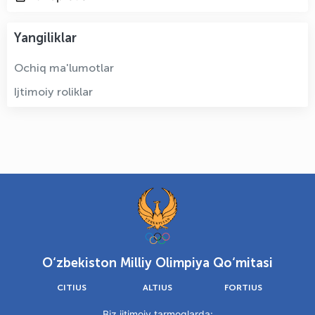
Yangiliklar
Ochiq ma'lumotlar
Ijtimoiy roliklar
O‘zbekiston Milliy Olimpiya Qo‘mitasi
CITIUS
ALTIUS
FORTIUS
Biz ijtimoiy tarmoqlarda: