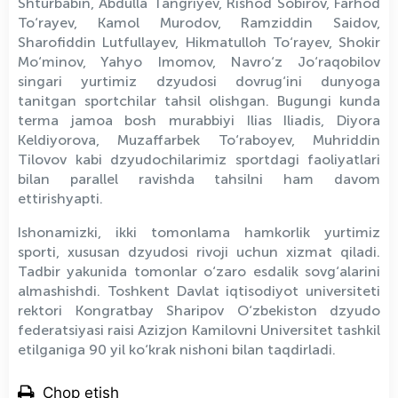
Shturbabin, Abdulla Tangriyev, Rishod Sobirov, Farhod
To‘rayev, Kamol Murodov, Ramziddin Saidov,
Sharofiddin Lutfullayev, Hikmatulloh To‘rayev, Shokir
Mo‘minov, Yahyo Imomov, Navro‘z Jo‘raqobilov
singari yurtimiz dzyudosi dovrug‘ini dunyoga
tanitgan sportchilar tahsil olishgan. Bugungi kunda
terma jamoa bosh murabbiyi Ilias Iliadis, Diyora
Keldiyorova, Muzaffarbek To‘raboyev, Muhriddin
Tilovov kabi dzyudochilarimiz sportdagi faoliyatlari
bilan parallel ravishda tahsilni ham davom
ettirishyapti.
Ishonamizki, ikki tomonlama hamkorlik yurtimiz
sporti, xususan dzyudosi rivoji uchun xizmat qiladi.
Tadbir yakunida tomonlar o‘zaro esdalik sovg‘alarini
almashishdi. Toshkent Davlat iqtisodiyot universiteti
rektori Kongratbay Sharipov O‘zbekiston dzyudo
federatsiyasi raisi Azizjon Kamilovni Universitet tashkil
etilganiga 90 yil ko‘krak nishoni bilan taqdirladi.
Chop etish