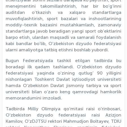
menejmentini takomillashtirish, har bir bo‘g‘inni
auditdan o‘tkazish va xalqaro standartlarga
muvofiqlashtirish, sport bazalari va inshootlarining
moddiy-texnik bazasini mustahkamlash, zamonaviy
standartlarga javob beradigan yangi sport ob’ektlarini
barpo etish, ulardan maqsadli va samarali foydalanish
kabi bandlar bo‘lib, O‘zbekiston dzyudo federatsiyasi
ularni amaliyotga tatbiq etishni boshlab yubordi.
Bugun Federatsiyada tashkil etilgan tadbirda bu
boradagi ilk qadam tashlandi. O‘zbekiston dzyudo
federatsiyasi yaqinda o‘zining qutlug‘ 90 yilligini
nishonlagan Toshkent Davlat iqtisodiyot universiteti
hamda O‘zbekiston Davlat jismoniy tarbiya va sport
universiteti bilan o‘zaro keng qamrovdagi hamkorlik
memorandumini imzoladi.
Tadbirda Milliy Olimpiya qo‘mitasi raisi o‘rinbosari,
O‘zbekiston dzyudo federatsiyasi raisi Azizjon
Kamilov, O‘zDJTSU rektori Mahmudjon Boltayev, TDIU