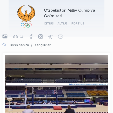
OLYMPCHIK AI - yordamchi
O‘zbekiston Milliy Olimpiya
Onlayn · olympic.uz
Qo‘mitasi
CITIUS
ALTIUS
FORTIUS
Bosh sahifa
Yangiliklar