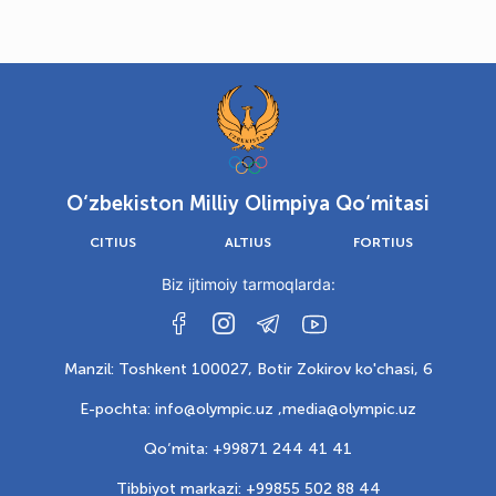
O‘zbekiston Milliy Olimpiya Qo‘mitasi
CITIUS
ALTIUS
FORTIUS
Biz ijtimoiy tarmoqlarda:
Manzil: Toshkent 100027, Botir Zokirov ko'chasi, 6
E-pochta: info@olympic.uz ,
media@olympic.uz
Qo‘mita: +99871 244 41 41
Tibbiyot markazi: +99855 502 88 44