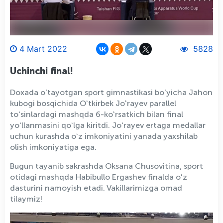
4 Mart 2022
5828
Uchinchi final!
Doxada oʻtayotgan sport gimnastikasi boʻyicha Jahon
kubogi bosqichida Oʻtkirbek Joʻrayev parallel
toʻsinlardagi mashqda 6-koʻrsatkich bilan final
yoʻllanmasini qoʻlga kiritdi. Joʻrayev ertaga medallar
uchun kurashda oʻz imkoniyatini yanada yaxshilab
olish imkoniyatiga ega.
Bugun tayanib sakrashda Oksana Chusovitina, sport
otidagi mashqda Habibullo Ergashev finalda oʻz
dasturini namoyish etadi. Vakillarimizga omad
tilaymiz!