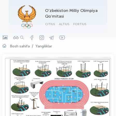
OLYMPCHIK AI - yordamchi
O‘zbekiston Milliy Olimpiya
Onlayn · olympic.uz
Qo‘mitasi
CITIUS
ALTIUS
FORTIUS
Bosh sahifa
Yangiliklar