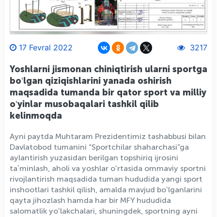
17 Fevral 2022
3217
Yoshlarni jismonan chiniqtirish ularni sportga
boʻlgan qiziqishlarini yanada oshirish
maqsadida tumanda bir qator sport va milliy
oʻyinlar musobaqalari tashkil qilib
kelinmoqda
Ayni paytda Muhtaram Prezidentimiz tashabbusi bilan
Davlatobod tumanini “Sportchilar shaharchasi”ga
aylantirish yuzasidan berilgan topshiriq ijrosini
taʼminlash, aholi va yoshlar oʻrtasida ommaviy sportni
rivojlantirish maqsadida tuman hududida yangi sport
inshootlari tashkil qilish, amalda mavjud boʻlganlarini
qayta jihozlash hamda har bir MFY hududida
salomatlik yoʻlakchalari, shuningdek, sportning ayni