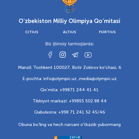
O‘zbekiston Milliy Olimpiya Qo‘mitasi
CITIUS
ALTIUS
FORTIUS
Biz ijtimoiy tarmoqlarda:
Manzil: Toshkent 100027, Botir Zokirov ko'chasi, 6
E-pochta: info@olympic.uz ,
media@olympic.uz
Qo‘mita: +99871 244 41 41
Tibbiyot markazi: +99855 502 88 44
Qabulxona: +998 71 241 52 45/46
Obuna bo'ling va hech narsani o'tkazib yubormang