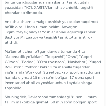
bir turiga ixtisoslashgan maskanlar tashkil qilish
yuzasidan “YOʻL XARITA”lari ishlab chiqilib, tegishli
choralar koʻrilmoqda.
Ana shu ishlarni amalga oshirish yuzasidan taqdimot
boʻlib oʻtdi. Unda tuman hokimi Anvarjon
Tojimirzayev, viloyat Yoshlar ishlari agentligi rahbari
Baxtiyor Mirzaatov va tegishli tashkilotlar ishtirok
etishdi.
Maʼlumot uchun oʻtgan davrda tumanda 4 ta
“Salomatlik yoʻlaklari”, “Toʻquvchi”, “Orzu”, “Yuqori
Gʻirvon”, “Porloq”, “Oʻrta rovuston”, “Navbahor”, “Yuqori
Rovuston”, “Yelxon” kabi 12 ta mahalla fuqarolar
yigʻinlarida Work out, Streetball kabi sport maydonlari
hamda qiymati 15 mln soʻm boʻlgan 17 dona sport
inventarlari aholi va yoshlar uchun foydalanishga
topshirildi.
Shuningdek, Davlatobod tumanidagi 91 sonli umum
taʼlim maktabiga qiymati 60 mln soʻm boʻlgan sport