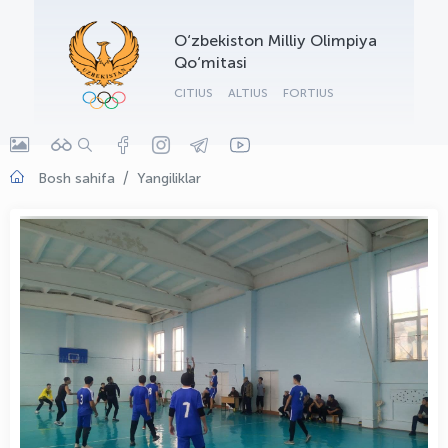
OLYMPCHIK AI - yordamchi
O‘zbekiston Milliy Olimpiya
Onlayn · olympic.uz
Qo‘mitasi
CITIUS
ALTIUS
FORTIUS
Bosh sahifa
Yangiliklar