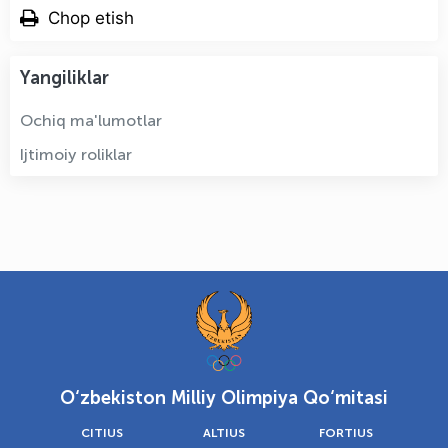
Chop etish
Yangiliklar
Ochiq ma'lumotlar
Ijtimoiy roliklar
O‘zbekiston Milliy Olimpiya Qo‘mitasi
CITIUS
ALTIUS
FORTIUS