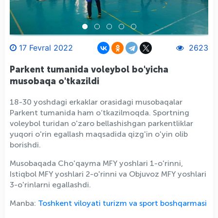
17 Fevral 2022
2623
Parkent tumanida voleybol bo'yicha
musobaqa o'tkazildi
18-30 yoshdagi erkaklar orasidagi musobaqalar
Parkent tumanida ham o‘tkazilmoqda. Sportning
voleybol turidan o'zaro bellashishgan parkentliklar
yuqori o'rin egallash maqsadida qizg'in o'yin olib
borishdi.
Musobaqada Cho'qayma MFY yoshlari 1-o'rinni,
Istiqbol MFY yoshlari 2-o'rinni va Objuvoz MFY yoshlari
3-o'rinlarni egallashdi.
Manba:
Toshkent viloyati turizm va sport boshqarmasi