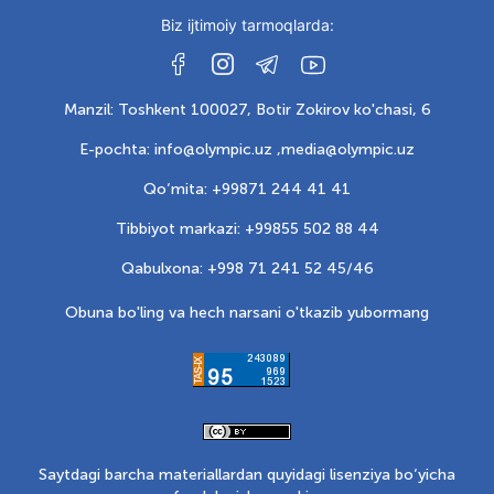
Biz ijtimoiy tarmoqlarda:
Manzil: Toshkent 100027, Botir Zokirov ko'chasi, 6
E-pochta: info@olympic.uz ,
media@olympic.uz
Qo‘mita: +99871 244 41 41
Tibbiyot markazi: +99855 502 88 44
Qabulxona: +998 71 241 52 45/46
Obuna bo'ling va hech narsani o'tkazib yubormang
Saytdagi barcha materiallardan quyidagi lisenziya bo‘yicha