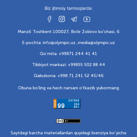
Biz ijtimoiy tarmoqlarda:
Manzil: Toshkent 100027, Botir Zokirov ko'chasi, 6
E-pochta: info@olympic.uz ,
media@olympic.uz
Qo‘mita: +99871 244 41 41
Tibbiyot markazi: +99855 502 88 44
Qabulxona: +998 71 241 52 45/46
Obuna bo'ling va hech narsani o'tkazib yubormang
Saytdagi barcha materiallardan quyidagi lisenziya bo‘yicha