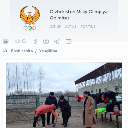
OLYMPCHIK AI - yordamchi
O‘zbekiston Milliy Olimpiya
Onlayn · olympic.uz
Qo‘mitasi
CITIUS
ALTIUS
FORTIUS
Bosh sahifa
Yangiliklar