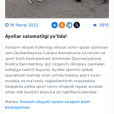
16 Fevral 2022
5615
Ayollar salomatligi yo’lida!
Xorazm viloyat hokimligi viloyat xotin-qizlar qòmitasi
raisi Qurbanbayeva Gulsara Axmedovna va turizm va
sport bosh boshqarmasi òrinbosari Djumaniyazova
Nodira Xamdamboy qizi Urganch olimpiya zaxiralari
kollejiga tashrif buyurib, Ayollar sportini qòllab
quvvatlash hamda chim ustida hokkey sport turini
moddiy va ma'naviy raģbatlantirish maqsadida
kelajakda ushbu sport turini istiqbolli rejalar asosida
ishlar olib borilishi bòyicha òz takliflarini berdilar.
Manba:
Xorazm viloyati turizm va sport bosh
boshqarmasi