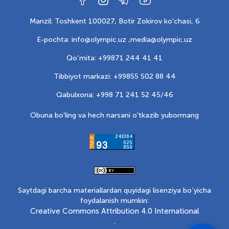
Manzil: Toshkent 100027, Botir Zokirov ko'chasi, 6
E-pochta: info@olympic.uz ,
media@olympic.uz
Qo‘mita: +99871 244 41 41
Tibbiyot markazi: +99855 502 88 44
Qabulxona: +998 71 241 52 45/46
Obuna bo'ling va hech narsani o'tkazib yubormang
Saytdagi barcha materiallardan quyidagi lisenziya bo‘yicha
foydalanish mumkin:
Creative Commons Attribution 4.0 International
.