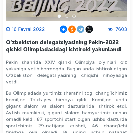
16 Fevral 2022
7603
O‘zbekiston delegatsiyasining Pekin-2022
qishki Olimpiadasidagi ishtiroki yakunlandi
Pekin shahrida XXIV qishki Olimpiya o‘yinlari o‘z
yakuniga yetib bormoqda. Bugun unda ishtirok etgan
O‘zbekiston delegatsiyasining chiqishi nihoyasiga
yetdi.
Bu Olimpiadada yurtimiz sharafini tog‘ chang‘ichimiz
Komiljon To‘xtayev himoya qildi. Komiljon unda
gigant slalom va slalom dasturlarida ishtirok etdi.
Aytish mumkinki, gigant slalom hamyurtimiz uchun
omadli keldi. 87 sportchi start olgan ushbu dasturda
sportchimiz 29-natijaga erishdi, 46 chang‘ichi
finishga kela olmadi. Bu uning uchun nafaqat