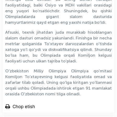
faoliyatidagi, balki Osiyo va MDH vakillari orasidagi
eng yuqori ko‘rsatkichdir. Shuningdek, bu qishki
Olimpiadalarda gigant slalom dasturida
hamyurtlarimiz qayd etgan eng yaxshi natija bo‘ldi.
Afsuski, texnik jihatdan juda murakkab hisoblangan
slalom dasturi omadsiz yakunlandi. Finishga bir necha
metrlar qolganida To‘xtayev darvozalardan o‘tishda
xatoga yo‘l qo‘ydi va diskvalifikatsiya qilindi. Shunday
bo‘lsa ham, bu Olimpiada orqali Komiljon kelgusi
faoliyati uchun ulkan tajriba to‘pladi.
O‘zbekiston Milliy Olimpiya Olimpiya qo‘mitasi
Komiljon To‘xtayevning kelgusi faoliyatida omad va
zafarlar tilab qoladi. Uning qo‘lga kiritgan yo‘llanmasi
orqali ushbu Olimpiadada ishtirok etgan 91 mamlakat
orasida O‘zbekiston nomi tilga olinadi.
Chop etish