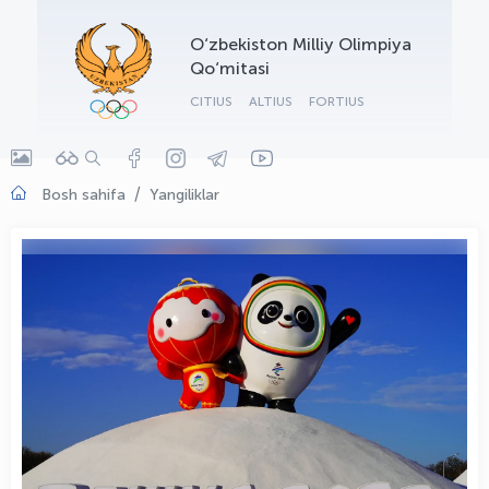
OLYMPCHIK AI - yordamchi
O‘zbekiston Milliy Olimpiya
Onlayn · olympic.uz
Qo‘mitasi
CITIUS
ALTIUS
FORTIUS
Bosh sahifa
Yangiliklar