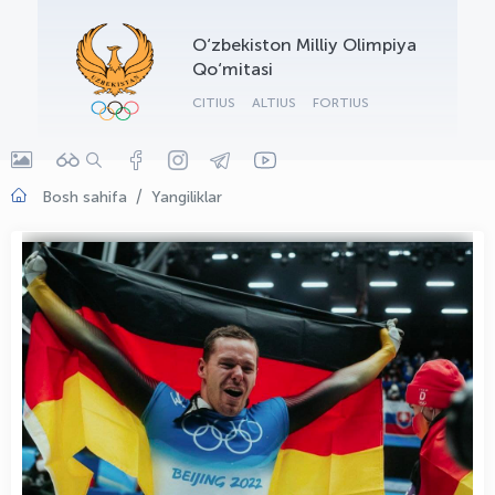
OLYMPCHIK AI - yordamchi
O‘zbekiston Milliy Olimpiya
Onlayn · olympic.uz
Qo‘mitasi
CITIUS
ALTIUS
FORTIUS
Bosh sahifa
Yangiliklar