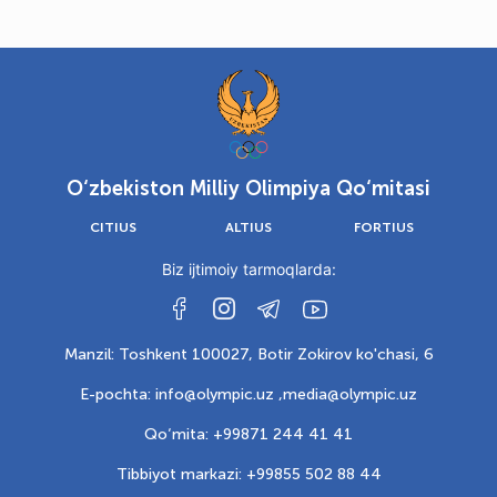
O‘zbekiston Milliy Olimpiya Qo‘mitasi
CITIUS
ALTIUS
FORTIUS
Biz ijtimoiy tarmoqlarda:
Manzil: Toshkent 100027, Botir Zokirov ko'chasi, 6
E-pochta: info@olympic.uz ,
media@olympic.uz
Qo‘mita: +99871 244 41 41
Tibbiyot markazi: +99855 502 88 44