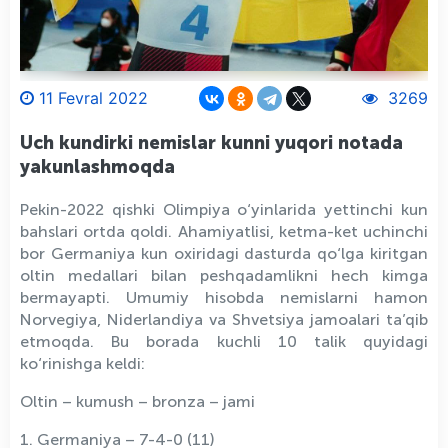
11 Fevral 2022
3269
Uch kundirki nemislar kunni yuqori notada
yakunlashmoqda
Pekin-2022 qishki Olimpiya o‘yinlarida yettinchi kun
bahslari ortda qoldi. Ahamiyatlisi, ketma-ket uchinchi
bor Germaniya kun oxiridagi dasturda qo‘lga kiritgan
oltin medallari bilan peshqadamlikni hech kimga
bermayapti. Umumiy hisobda nemislarni hamon
Norvegiya, Niderlandiya va Shvetsiya jamoalari ta’qib
etmoqda. Bu borada kuchli 10 talik quyidagi
ko‘rinishga keldi:
Oltin – kumush – bronza – jami
1. Germaniya – 7-4-0 (11)