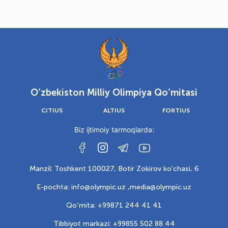
O‘zbekiston Milliy Olimpiya Qo‘mitasi
CITIUS
ALTIUS
FORTIUS
Biz ijtimoiy tarmoqlarda:
Manzil: Toshkent 100027, Botir Zokirov ko'chasi, 6
E-pochta: info@olympic.uz ,
media@olympic.uz
Qo‘mita: +99871 244 41 41
Tibbiyot markazi: +99855 502 88 44