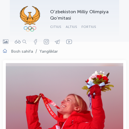
OLYMPCHIK AI - yordamchi
O‘zbekiston Milliy Olimpiya
Onlayn · olympic.uz
Qo‘mitasi
CITIUS
ALTIUS
FORTIUS
Bosh sahifa
Yangiliklar