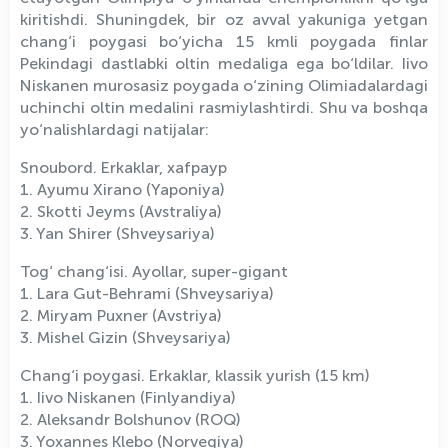
kiritishdi. Shuningdek, bir oz avval yakuniga yetgan
chang‘i poygasi bo‘yicha 15 kmli poygada finlar
Pekindagi dastlabki oltin medaliga ega bo‘ldilar. Iivo
Niskanen murosasiz poygada o‘zining Olimiadalardagi
uchinchi oltin medalini rasmiylashtirdi. Shu va boshqa
yo‘nalishlardagi natijalar:
Snoubord. Erkaklar, xafpayp
1. Ayumu Xirano (Yaponiya)
2. Skotti Jeyms (Avstraliya)
3. Yan Shirer (Shveysariya)
Tog‘ chang‘isi. Ayollar, super-gigant
1. Lara Gut-Behrami (Shveysariya)
2. Miryam Puxner (Avstriya)
3. Mishel Gizin (Shveysariya)
Chang‘i poygasi. Erkaklar, klassik yurish (15 km)
1. Iivo Niskanen (Finlyandiya)
2. Aleksandr Bolshunov (ROQ)
3. Yoxannes Klebo (Norvegiya)