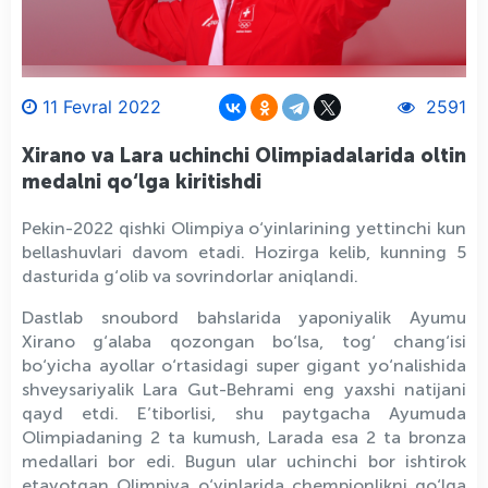
11 Fevral 2022
2591
Xirano va Lara uchinchi Olimpiadalarida oltin
medalni qo‘lga kiritishdi
Pekin-2022 qishki Olimpiya o‘yinlarining yettinchi kun
bellashuvlari davom etadi. Hozirga kelib, kunning 5
dasturida g‘olib va sovrindorlar aniqlandi.
Dastlab snoubord bahslarida yaponiyalik Ayumu
Xirano g‘alaba qozongan bo‘lsa, tog‘ chang‘isi
bo‘yicha ayollar o‘rtasidagi super gigant yo‘nalishida
shveysariyalik Lara Gut-Behrami eng yaxshi natijani
qayd etdi. E’tiborlisi, shu paytgacha Ayumuda
Olimpiadaning 2 ta kumush, Larada esa 2 ta bronza
medallari bor edi. Bugun ular uchinchi bor ishtirok
etayotgan Olimpiya o‘yinlarida chempionlikni qo‘lga