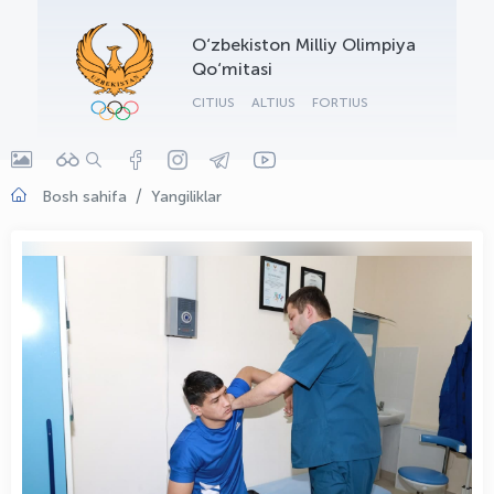
OLYMPCHIK AI - yordamchi
O‘zbekiston Milliy Olimpiya
Onlayn · olympic.uz
Qo‘mitasi
CITIUS
ALTIUS
FORTIUS
Bosh sahifa
Yangiliklar