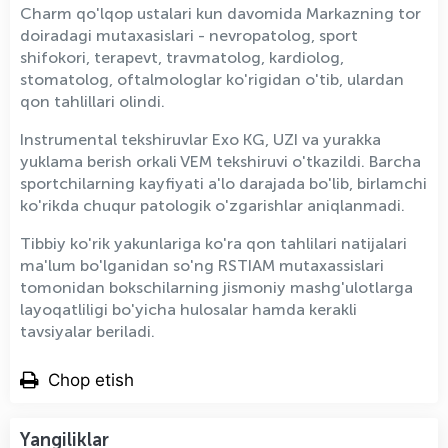
Charm qo'lqop ustalari kun davomida Markazning tor
doiradagi mutaxasislari - nevropatolog, sport
shifokori, terapevt, travmatolog, kardiolog,
stоmatolog, oftalmologlar ko'rigidan o'tib, ulardan
qon tahlillari olindi.
Instrumental tekshiruvlar Exo KG, UZI va yurakka
yuklama berish orkali VEM tekshiruvi o'tkazildi. Barcha
sportchilarning kayfiyati a'lo darajada bo'lib, birlamchi
ko'rikda chuqur patologik o'zgarishlar aniqlanmadi.
Tibbiy ko'rik yakunlariga ko'ra qon tahlilari natijalari
ma'lum bo'lganidan so'ng RSTIAM mutaxassislari
tomonidan bokschilarning jismoniy mashg'ulotlarga
layoqatliligi bo'yicha hulosalar hamda kerakli
tavsiyalar beriladi.
Chop etish
Yangiliklar