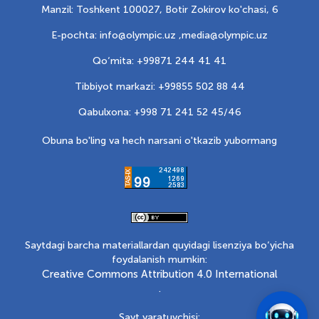
Manzil: Toshkent 100027, Botir Zokirov ko'chasi, 6
E-pochta: info@olympic.uz ,
media@olympic.uz
Qo‘mita: +99871 244 41 41
Tibbiyot markazi: +99855 502 88 44
Qabulxona: +998 71 241 52 45/46
Obuna bo'ling va hech narsani o'tkazib yubormang
Saytdagi barcha materiallardan quyidagi lisenziya bo‘yicha
foydalanish mumkin:
Creative Commons Attribution 4.0 International
.
Sayt yaratuvchisi: