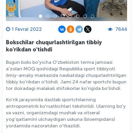
1 Fevral 2022
7644
Bokschilar chuqurlashtirilgan tibbiy
ko'rikdan o'tishdi
Bugun boks bo'yicha O'zbekiston terma jamoasi
a'zolari MOQ qoshidagi Respublika sport tibbiyoti
ilmiy-amaliy markazida navbatdagi chuqurlashtirilgan
tibbiy ko'rikdan o'tishdi. Jami 24 nafar sportchi bugun
tor doiradagi malakali shifokorlar ko'rigida bo'lishdi.
Ko'rik jarayonida dastlab sportchilarning
antropometrik ko'rsatkichlari tekshirildi. Ularning bo'y
va vazni, organizmdagi mushak va vitseral
yog'qatlamini ulchaydigan uskuna (bioempidans)
yordamida nazoratdan o'tkazildi.