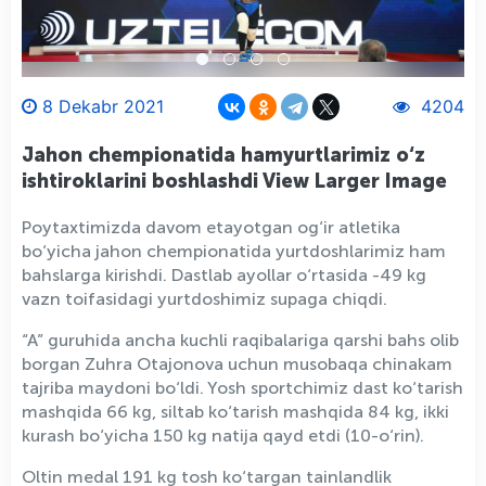
8 Dekabr 2021
4204
Jahon chempionatida hamyurtlarimiz o‘z
ishtiroklarini boshlashdi View Larger Image
Poytaxtimizda davom etayotgan og‘ir atletika
bo‘yicha jahon chempionatida yurtdoshlarimiz ham
bahslarga kirishdi. Dastlab ayollar o‘rtasida -49 kg
vazn toifasidagi yurtdoshimiz supaga chiqdi.
“A” guruhida ancha kuchli raqibalariga qarshi bahs olib
borgan Zuhra Otajonova uchun musobaqa chinakam
tajriba maydoni bo‘ldi. Yosh sportchimiz dast ko‘tarish
mashqida 66 kg, siltab ko‘tarish mashqida 84 kg, ikki
kurash bo‘yicha 150 kg natija qayd etdi (10-o‘rin).
Oltin medal 191 kg tosh ko‘targan tainlandlik