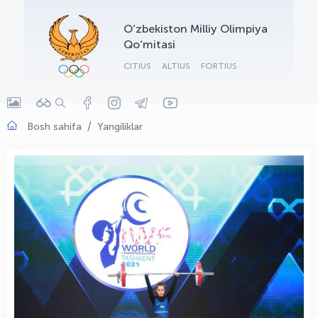
OLYMPCHIK AI - yordamchi
O‘zbekiston Milliy Olimpiya
Onlayn · olympic.uz
Qo‘mitasi
CITIUS
ALTIUS
FORTIUS
Bosh sahifa
Yangiliklar