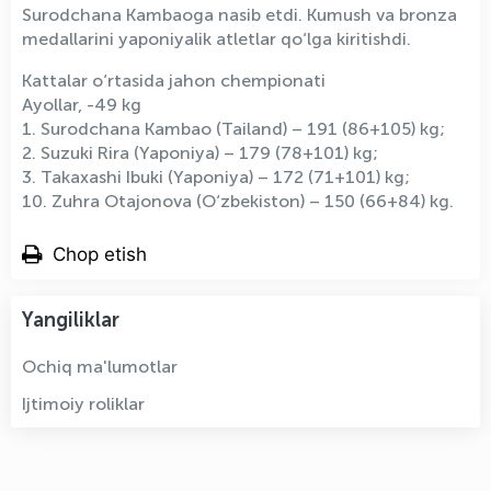
Surodchana Kambaoga nasib etdi. Kumush va bronza
medallarini yaponiyalik atletlar qo‘lga kiritishdi.
Kattalar o‘rtasida jahon chempionati
Ayollar, -49 kg
1. Surodchana Kambao (Tailand) – 191 (86+105) kg;
2. Suzuki Rira (Yaponiya) – 179 (78+101) kg;
3. Takaxashi Ibuki (Yaponiya) – 172 (71+101) kg;
10. Zuhra Otajonova (O‘zbekiston) – 150 (66+84) kg.
Chop etish
Yangiliklar
Ochiq ma'lumotlar
Ijtimoiy roliklar