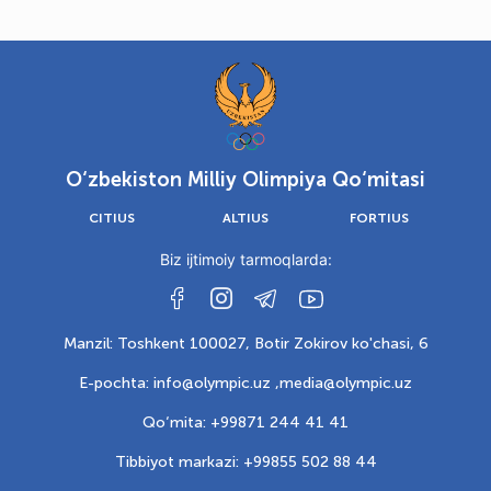
O‘zbekiston Milliy Olimpiya Qo‘mitasi
CITIUS
ALTIUS
FORTIUS
Biz ijtimoiy tarmoqlarda:
Manzil: Toshkent 100027, Botir Zokirov ko'chasi, 6
E-pochta: info@olympic.uz ,
media@olympic.uz
Qo‘mita: +99871 244 41 41
Tibbiyot markazi: +99855 502 88 44