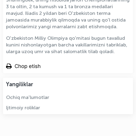
3 ta oltin, 2 ta kumush va 1 ta bronza medallari
mavjud. Iliadis 2 yildan beri Oʻzbekiston terma
jamoasida murabbiylik qilmoqda va uning qoʻl ostida
polvonlarimiz yangi marralarni zabt etishmoqda.
Oʻzbekiston Milliy Olimpiya qoʻmitasi bugun tavallud
kunini nishonlayotgan barcha vakillarimizni tabriklab,
ularga uzoq umr va sihat salomatlik tilab qoladi.
Chop etish
Yangiliklar
Ochiq ma'lumotlar
Ijtimoiy roliklar