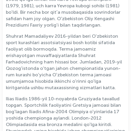
(1979, 1981), uch karra Yevropa kubogi sohibi (1981)
boʻldi. Bir necha bor qitʼa musobaqasida sovrindorlar
safidan ham joy olgan. Oʻzbekiston Oliy Kengashi
Prezidiumi Faxriy yorligʻi bilan taqdirlangan.
Shuhrat Mamadaliyev 2016-yildan beri Oʻzbekiston
sport kurashlari assotsiatsiyasi bosh kotibi sifatida
faoliyat olib bormoqda. Terma jamoamiz
erishayotgan muvaffaqiyatlarda Shuhrat
Farhadovichning ham hissasi bor. Jumladan, 2019-yil
Qozogʻistonda oʻtgan jahon chempionatida yunon-
rum kurashi boʻyicha Oʻzbekiston terma jamoasi
umumjamoa hisobida ikkinchi oʻrinni qoʻlga
kiritganida ushbu mutaxassisning xizmatlari katta.
Ilias Iliadis 1986-yil 10-noyabrda Gruziyada tavallud
topgan. Sportchilik faoliyatini Gretsiya jamoasi bilan
bogʻlagan Iliadis Afina-2004 Olimpiya oʻyinlarida 17
yoshida chempionga aylandi. London-2012
Olimpiadasida esa bronza medalini qoʻlga kiritdi.
Shuningdek, uning hisobida jahon chempionatlarining