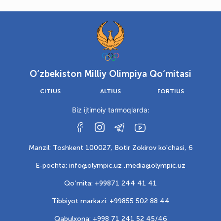
O‘zbekiston Milliy Olimpiya Qo‘mitasi
CITIUS
ALTIUS
FORTIUS
Biz ijtimoiy tarmoqlarda:
Manzil: Toshkent 100027, Botir Zokirov ko'chasi, 6
E-pochta: info@olympic.uz ,
media@olympic.uz
Qo‘mita: +99871 244 41 41
Tibbiyot markazi: +99855 502 88 44
Qabulxona: +998 71 241 52 45/46