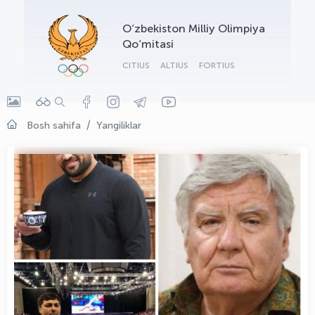
OLYMPCHIK AI - yordamchi
O‘zbekiston Milliy Olimpiya
Onlayn · olympic.uz
Qo‘mitasi
CITIUS
ALTIUS
FORTIUS
Bosh sahifa
Yangiliklar