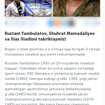
10 Noyabr 2021
4800
Rustam Yambulatov, Shuhrat Mamadaliyev
va Ilias Iliadisni tabriklaymiz!
Bugun oʻzbek sportida oʻz oʻrniga ega boʻlgan 3 taniqli
mutaxassis tavallud ayyomini nishonlamoqda.
Rustam Yambulatov 1950-yil 10-noyabrda tavallud
topgan. Stenddan otish boʻyicha xalqaro toifadagi
sport ustasi, XXII Olimpiya oʻyinlarining kumush medal
sohibi (1980), Yevropa kubogi gʻolibi. 1981-yilgi jahon
chempionatiga Olimpiada sovrindori sifatida
qatnashgan sportchimiz jamoaviy bellashuvlarda
gʻolib (1981) boʻldi. Umumjamoa hisobida jahon
chempionatining ikki karra kumush medalini (1979,
1985) qoʻlga kiritdi. Ikki karra Yevropa chempioni