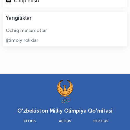
Chop etish
Yangiliklar
Ochiq ma'lumotlar
Ijtimoiy roliklar
O‘zbekiston Milliy Olimpiya Qo‘mitasi
CITIUS
ALTIUS
FORTIUS