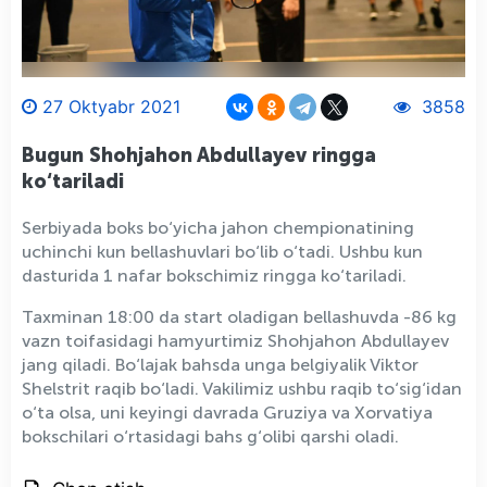
27 Oktyabr 2021
3858
Bugun Shohjahon Abdullayev ringga
ko‘tariladi
Serbiyada boks bo‘yicha jahon chempionatining
uchinchi kun bellashuvlari bo‘lib o‘tadi. Ushbu kun
dasturida 1 nafar bokschimiz ringga ko‘tariladi.
Taxminan 18:00 da start oladigan bellashuvda -86 kg
vazn toifasidagi hamyurtimiz Shohjahon Abdullayev
jang qiladi. Bo‘lajak bahsda unga belgiyalik Viktor
Shelstrit raqib bo‘ladi. Vakilimiz ushbu raqib to‘sig‘idan
o‘ta olsa, uni keyingi davrada Gruziya va Xorvatiya
bokschilari o‘rtasidagi bahs g‘olibi qarshi oladi.