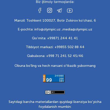
Biz ijtimoiy tarmoqlarda:
Manzil: Toshkent 100027, Botir Zokirov ko'chasi, 6
E-pochta: info@olympic.uz ,
media@olympic.uz
Qo‘mita: +99871 244 41 41
Tibbiyot markazi: +99855 502 88 44
Qabulxona: +998 71 241 52 45/46
Obuna bo'ling va hech narsani o'tkazib yubormang
Saytdagi barcha materiallardan quyidagi lisenziya bo‘yicha
foydalanish mumkin: