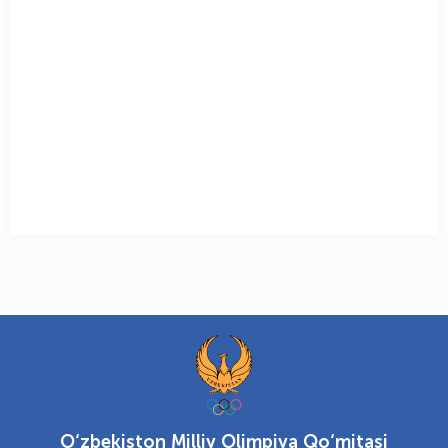
O‘zbekiston Milliy Olimpiya Qo‘mitasi