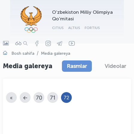
OLYMPCHIK AI - yordamchi
O‘zbekiston Milliy Olimpiya
Onlayn · olympic.uz
Qo‘mitasi
CITIUS
ALTIUS
FORTIUS
Bosh sahifa
Media galereya
Media galereya
Rasmlar
Videolar
«
←
70
71
72