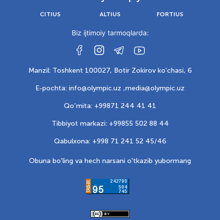
CITIUS
ALTIUS
FORTIUS
Biz ijtimoiy tarmoqlarda:
Manzil: Toshkent 100027, Botir Zokirov ko'chasi, 6
E-pochta: info@olympic.uz ,
media@olympic.uz
Qo‘mita: +99871 244 41 41
Tibbiyot markazi: +99855 502 88 44
Qabulxona: +998 71 241 52 45/46
Obuna bo'ling va hech narsani o'tkazib yubormang