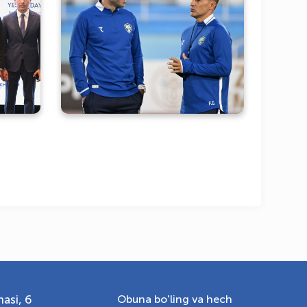
Futbol boʻyicha Oʻzbekiston
echa,
milliy terma jamoasi yangi
qaro
bosh murabbiy qoʻl-ostida
ladi
oʻquv-mashgʻulot yigʻinini
OLYMPCHIK AI - yordamchi
olib bormoqda
Onlayn · olympic.uz
asi, 6
Obuna bo'ling va hech