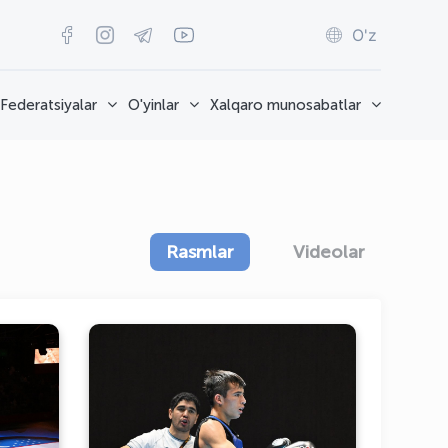
O'z
Federatsiyalar
O'yinlar
Xalqaro munosabatlar
Rasmlar
Videolar
Muay-taychilarimiz III Osiyo
lom,
yoshlar oʻyinlarini