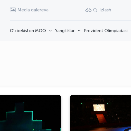
Media galereya
Izlash
O'zbekiston MOQ
Yangiliklar
Prezident Olimpiadasi
Riyod-2025 VI Islom
birdamligi oʻyinlarining
Xayr, Bahrayn! Sa