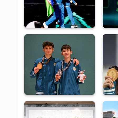
tantanali yopilish marosimi
ta
boʻlib oʻtdi
Taekvondochilarimiz
Omadbek Otabekov hamda
Asadbek Samandarov ham
An
bugun delegatsiyamiz
i
hisobiga qimmatli
mar
medallarni keltirishdi