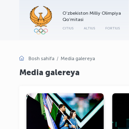
O‘zbekiston Milliy Olimpiya
Qo‘mitasi
CITIUS
ALTIUS
FORTIUS
Bosh sahifa
Media galereya
Media galereya
Riyod-2025 VI Islom
birdamligi oʻyinlarining