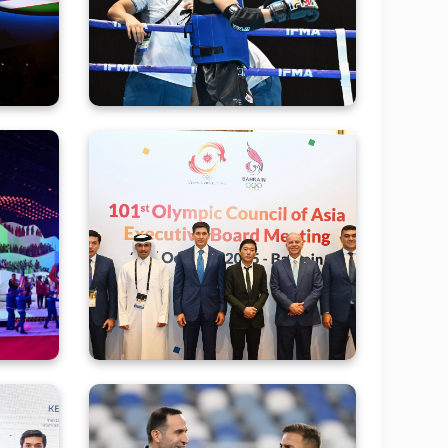
ent!
muvaffaqiyatli oʻtkazib, 2 ta
oltin va 3 ta bronza
medallariga ega chiqishdi
siyo
Osiyo Olimpiya kengashi
sman
Ijroiya qoʻmitasining 101-
rildi
yigʻilishi suratlarda