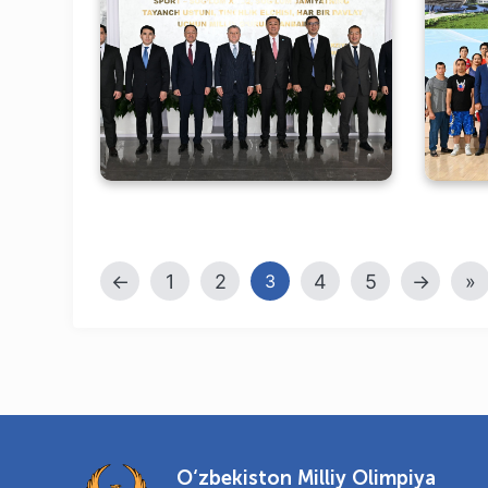
Turkiy davlatlar vazirlari
Olimpiya shaharchasiga
sha
tashrif buyurishdi
←
1
2
4
5
→
»
3
O‘zbekiston Milliy Olimpiya