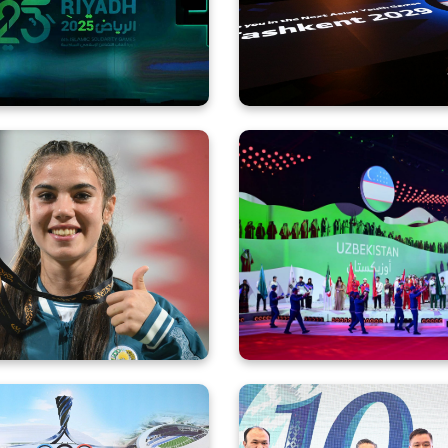
ntanali ochilish marosimi
Toshk
oʻtkazildi
Yengil atletikachilarimiz
Bahrayn-2025 III O
Parizoda Talabova hamda
yoshlar oʻyinlariga ra
astasiya Silchenkovaning
start be
shtiroki hamda taqdirlash
osimidan yorqin suratlar