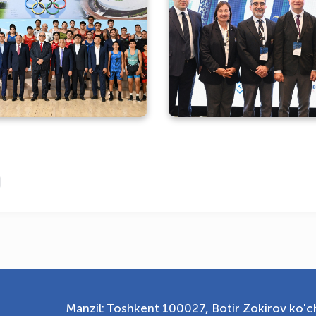
Nenad Lalovich Olimpiya
“Sport tibbiyoti: k
harchasidagi sharoitlarni
bugun, ertaga” xal
koʻzdan kechirdi
anjumani ish bosh
Manzil: Toshkent 100027, Botir Zokirov ko'ch