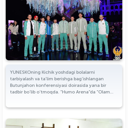
YUNESKOning Kichik yoshdagi bolalarni
tarbiyalash va ta’lim berishga bag‘ishlangan
Butunjahon konferensiyasi doirasida yana bir
tadbir bo‘lib o‘tmoqda. “Humo Arena”da “Olam
bola nigohi bilan” xalqaro fotoko‘rgazmasi tashkil
etildi. Undan Osiyo, Afrika, Janubiy Amerikada
olingan fotosuratlar o'rin olgan.