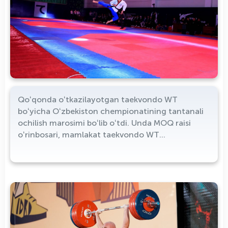
Qoʻqonda oʻtkazilayotgan taekvondo WT
boʻyicha Oʻzbekiston chempionatining tantanali
ochilish marosimi boʻlib oʻtdi. Unda MOQ raisi
oʻrinbosari, mamlakat taekvondo WT
assotsiatsiyasi raisi Sherzod Tashmatov, Qoʻqon
shahar hokimi Maʼruf Usmonov ishtirok etishdi.
Taekvondo ustalarining yorqin chiqishlari
muxlislarda katta taassurot qoldirgan
marosimdan suratlarni tomosha qiling: