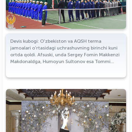
Devis kubogi: Oʻzbekiston va AQSH terma
jamoalari oʻrtasidagi uchrashuvning birinchi kuni
ortda qoldi. Afsuski, unda Sergey Fomin Makkenzi
Makdonaldga, Humoyun Sultonov esa Tommi
Paulga imkoniyatni boy berib qoʻydi.
Eʼtiboringizga uchrashuvlardan olingan yorqin
suratlarni havola qilamiz: