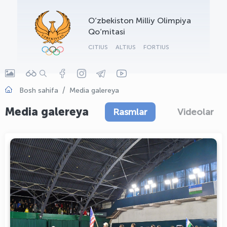
OLYMPCHIK AI - yordamchi
O‘zbekiston Milliy Olimpiya
Onlayn · olympic.uz
Qo‘mitasi
CITIUS
ALTIUS
FORTIUS
Bosh sahifa
Media galereya
Media galereya
Rasmlar
Videolar