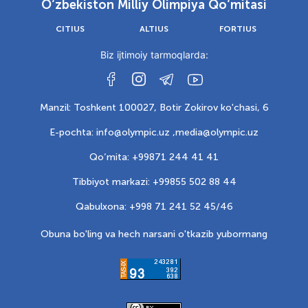
O‘zbekiston Milliy Olimpiya Qo‘mitasi
CITIUS
ALTIUS
FORTIUS
Biz ijtimoiy tarmoqlarda:
Manzil: Toshkent 100027, Botir Zokirov ko'chasi, 6
E-pochta: info@olympic.uz ,
media@olympic.uz
Qo‘mita: +99871 244 41 41
Tibbiyot markazi: +99855 502 88 44
Qabulxona: +998 71 241 52 45/46
Obuna bo'ling va hech narsani o'tkazib yubormang