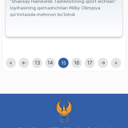
“Shanxay Hamkorlik Tashkilotining sport elchilari”
loyihasining qatnashchilari Milliy Olimpiya
qoʻmitasida mehmon boʻlishdi
«
←
13
14
16
17
→
»
15