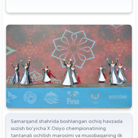
Samarqand shahrida boshlangan ochiq havzada
suzish boʻyicha X Osiyo chempionatining
tantanali ochilish marosimi va musobaqaning ilk