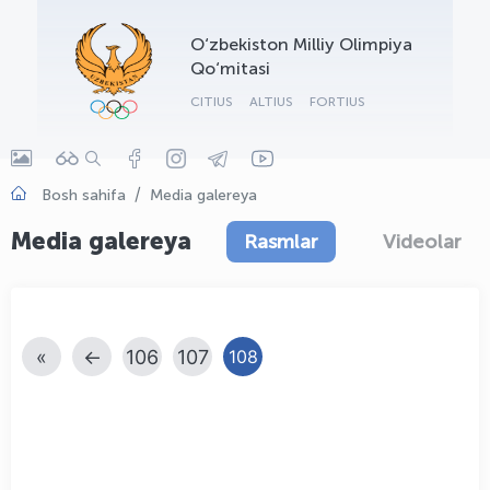
OLYMPCHIK AI - yordamchi
O‘zbekiston Milliy Olimpiya
Onlayn · olympic.uz
Qo‘mitasi
CITIUS
ALTIUS
FORTIUS
Bosh sahifa
Media galereya
Media galereya
Rasmlar
Videolar
«
←
106
107
108