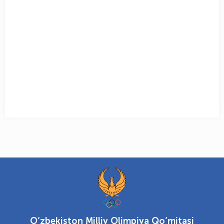
O‘zbekiston Milliy Olimpiya Qo‘mitasi