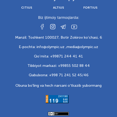
CITIUS
ALTIUS
FORTIUS
Biz ijtimoiy tarmoqlarda:
Manzil: Toshkent 100027, Botir Zokirov ko'chasi, 6
E-pochta: info@olympic.uz ,
media@olympic.uz
Qo‘mita: +99871 244 41 41
Tibbiyot markazi: +99855 502 88 44
Qabulxona: +998 71 241 52 45/46
Obuna bo'ling va hech narsani o'tkazib yubormang