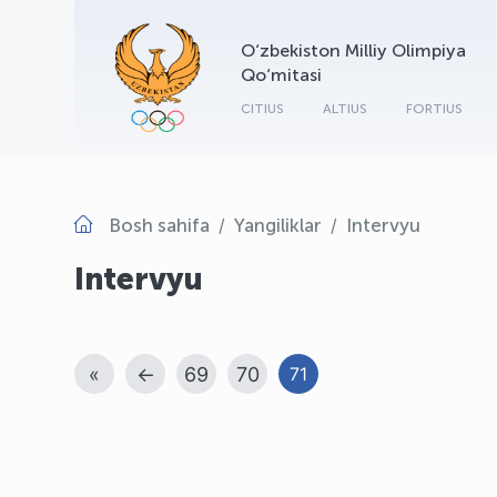
O‘zbekiston Milliy Olimpiya
Qo‘mitasi
CITIUS
ALTIUS
FORTIUS
Bosh sahifa
Yangiliklar
Intervyu
Intervyu
«
←
69
70
71