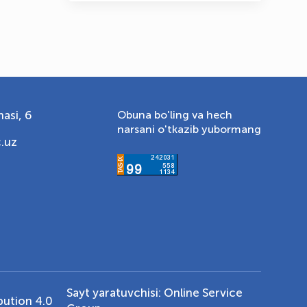
asi, 6
Obuna bo'ling va hech
narsani o'tkazib yubormang
.uz
Sayt yaratuvchisi:
Online Service
ution 4.0