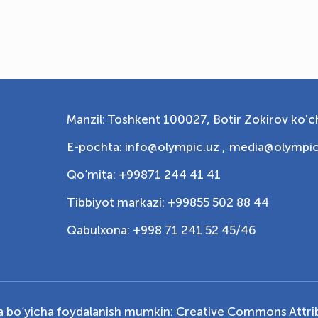
Manzil: Toshkent 100027, Botir Zokirov ko'ch
E-pochta: info@olympic.uz ,
media@olympic
Qo‘mita: +99871 244 41 41
Tibbiyot markazi: +99855 502 88 44
Qabulxona: +998 71 241 52 45/46
ya bo‘yicha foydalanish mumkin:
Creative Commons Attrib