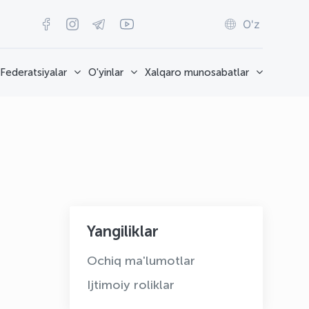
O'z
Federatsiyalar
O'yinlar
Xalqaro munosabatlar
Yangiliklar
OLYMPCHIK AI - yordamchi
Ochiq ma'lumotlar
Onlayn · olympic.uz
Ijtimoiy roliklar