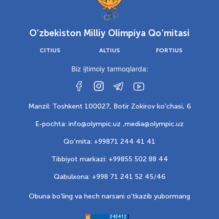
O‘zbekiston Milliy Olimpiya Qo‘mitasi
CITIUS
ALTIUS
FORTIUS
Biz ijtimoiy tarmoqlarda:
Manzil: Toshkent 100027, Botir Zokirov ko'chasi, 6
E-pochta: info@olympic.uz ,
media@olympic.uz
Qo‘mita: +99871 244 41 41
Tibbiyot markazi: +99855 502 88 44
Qabulxona: +998 71 241 52 45/46
Obuna bo'ling va hech narsani o'tkazib yubormang