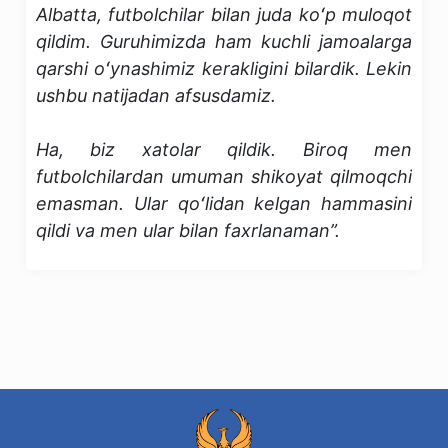
Albatta, futbolchilar bilan juda koʻp muloqot
qildim. Guruhimizda ham kuchli jamoalarga
qarshi oʻynashimiz kerakligini bilardik. Lekin
ushbu natijadan afsusdamiz.
Ha, biz xatolar qildik. Biroq men
futbolchilardan umuman shikoyat qilmoqchi
emasman. Ular qoʻlidan kelgan hammasini
qildi va men ular bilan faxrlanaman”.