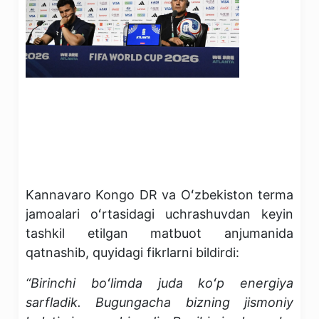
Kannavaro Kongo DR va Oʻzbekiston terma
jamoalari oʻrtasidagi uchrashuvdan keyin
tashkil etilgan matbuot anjumanida
qatnashib, quyidagi fikrlarni bildirdi:
“Birinchi boʻlimda juda koʻp energiya
sarfladik. Bugungacha bizning jismoniy