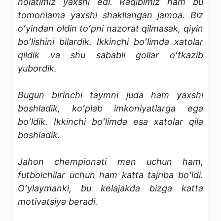
holatimiz yaxshi edi. Raqibimiz ham bu
tomonlama yaxshi shakllangan jamoa. Biz
oʻyindan oldin toʻpni nazorat qilmasak, qiyin
boʻlishini bilardik. Ikkinchi boʻlimda xatolar
qildik va shu sababli gollar oʻtkazib
yubordik.
Bugun birinchi taymni juda ham yaxshi
boshladik, koʻplab imkoniyatlarga ega
boʻldik. Ikkinchi boʻlimda esa xatolar qila
boshladik.
Jahon chempionati men uchun ham,
futbolchilar uchun ham katta tajriba boʻldi.
Oʻylaymanki, bu kelajakda bizga katta
motivatsiya beradi.