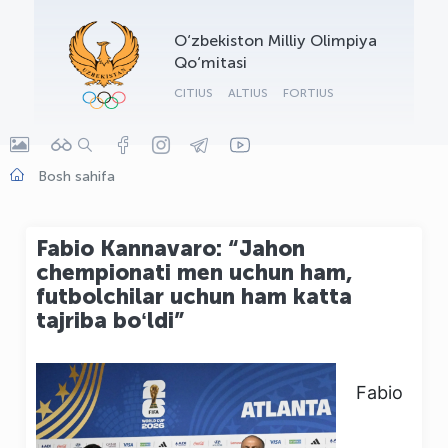
OLYMPCHIK AI - yordamchi
O‘zbekiston Milliy Olimpiya
Onlayn · olympic.uz
Qo‘mitasi
CITIUS
ALTIUS
FORTIUS
Bosh sahifa
Fabio Kannavaro: “Jahon
chempionati men uchun ham,
futbolchilar uchun ham katta
tajriba boʻldi”
Fabio