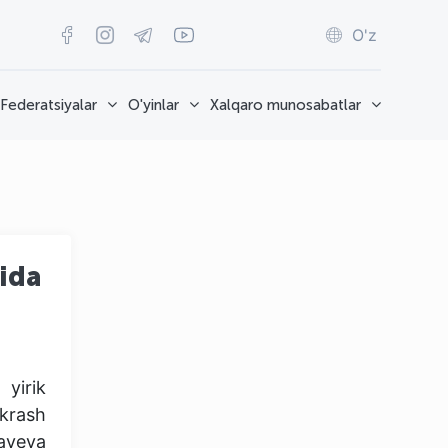
O'z
Federatsiyalar
O'yinlar
Xalqaro munosabatlar
ida
 yirik
krash
layeva