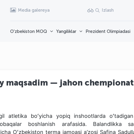
Media galereya
Izlash
O'zbekiston MOQ
Yangiliklar
Prezident Olimpiadasi
siy maqsadim — jahon chempionat
il atletika boʻyicha yopiq inshootlarda oʻtadigan
obaqalar boshlanish arafasida. Balandlikka sa
icha Oʻzbekiston terma jamoasi a’zosi Safina Sadul