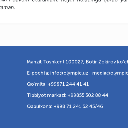
ʻraman.
Manzil: Toshkent 100027, Botir Zokirov ko'ch
E-pochta: info@olympic.uz ,
media@olympic
Qo‘mita: +99871 244 41 41
Tibbiyot markazi: +99855 502 88 44
Qabulxona: +998 71 241 52 45/46