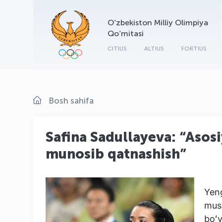
O‘zbekiston Milliy Olimpiya
Qo‘mitasi
CITIUS
ALTIUS
FORTIUS
Bosh sahifa
Safina Sadullayeva: “Aso
munosib qatnashish”
Yeng
mus
boʻy