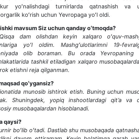
kur yoʻnalishdagi turnirlarda qatnashish va u
orgarlik koʻrish uchun Yevropaga yoʻl oldi.
ishki mavsum Siz uchun qanday oʻtmoqda?
isqa dam olishdan keyin xalqaro oʻquv-mashg
ʻinlariga yoʻl oldim. Mashgʻulotlarimni 19-fevral
oniyada olib boraman. Bu orada Yevropaning 
akatlarida tashkil etiladigan xalqaro musobaqalar
irok etishni reja qilganman.
 maqsad qoʻygansiz?
onatida munosib ishtirok etish. Buning uchun mus
rak. Shuningdek, yopiq inshootlardagi qit’a va 
asosiy musobaqalardan hisoblanadi.
a qaysi?
rnir boʻlib oʻtadi. Dastlab shu musobaqada qatnas
likni davom ettiramam. Keyin holatimga qarab yan