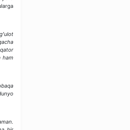
larga
ʻulot
gacha
qator
da ham
obaqa
OLYMPCHIK AI - yordamchi
dunyo
Onlayn · olympic.uz
haman.
a bir