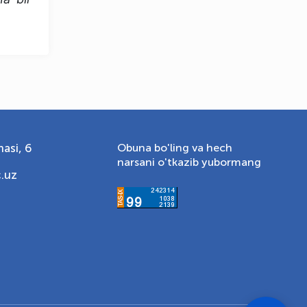
asi, 6
Obuna bo'ling va hech
narsani o'tkazib yubormang
.uz