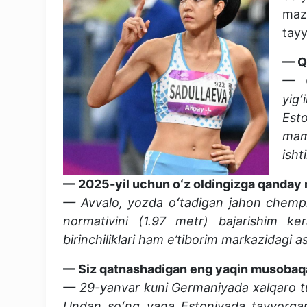
maz
tayy
— Q
— Q
yig
Est
maml
isht
— 2025-yil uchun oʻz oldingizga qanday
— Avvalo, yozda oʻtadigan jahon chempi
normativini (1.97 metr) bajarishim ke
birinchiliklari ham e’tiborim markazidagi 
— Siz qatnashadigan eng yaqin musobaq
— 29-yanvar kuni Germaniyada xalqaro tu
Undan soʻng yana Estoniyada tayyorgar