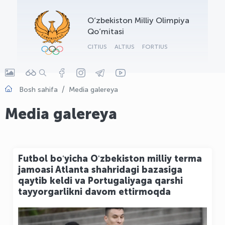
OLYMPCHIK AI - yordamchi
O‘zbekiston Milliy Olimpiya
Onlayn · olympic.uz
Qo‘mitasi
CITIUS
ALTIUS
FORTIUS
Bosh sahifa
Media galereya
Media galereya
Futbol boʻyicha Oʻzbekiston milliy terma
jamoasi Atlanta shahridagi bazasiga
qaytib keldi va Portugaliyaga qarshi
tayyorgarlikni davom ettirmoqda