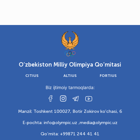
O‘zbekiston Milliy Olimpiya Qo‘mitasi
CITIUS
ALTIUS
FORTIUS
Biz ijtimoiy tarmoqlarda:
Manzil: Toshkent 100027, Botir Zokirov ko'chasi, 6
E-pochta: info@olympic.uz ,
media@olympic.uz
Qo‘mita: +99871 244 41 41