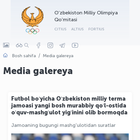
OLYMPCHIK AI - yordamchi
O‘zbekiston Milliy Olimpiya
Onlayn · olympic.uz
Qo‘mitasi
CITIUS
ALTIUS
FORTIUS
Bosh sahifa
Media galereya
Media galereya
Futbol boʻyicha Oʻzbekiston milliy terma
jamoasi yangi bosh murabbiy qoʻl-ostida
oʻquv-mashgʻulot yigʻinini olib bormoqda
Jamoaning bugungi mashgʻulotidan suratlar