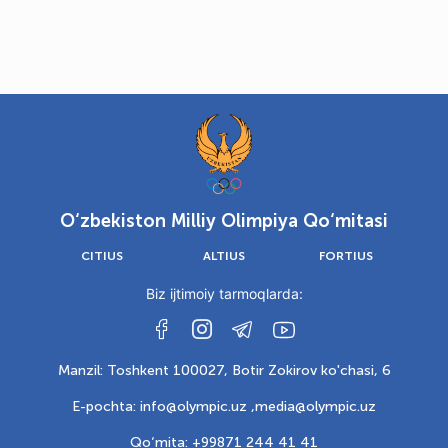
O‘zbekiston Milliy Olimpiya Qo‘mitasi
CITIUS
ALTIUS
FORTIUS
Biz ijtimoiy tarmoqlarda:
Manzil: Toshkent 100027, Botir Zokirov ko'chasi, 6
E-pochta: info@olympic.uz ,
media@olympic.uz
Qo‘mita: +99871 244 41 41