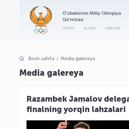
O‘zbekiston Milliy Olimpiya
Qo‘mitasi
CITIUS
ALTIUS
FORTIUS
Bosh sahifa
Media galereya
Media galereya
Razambek Jamalov delegat
finalning yorqin lahzalari