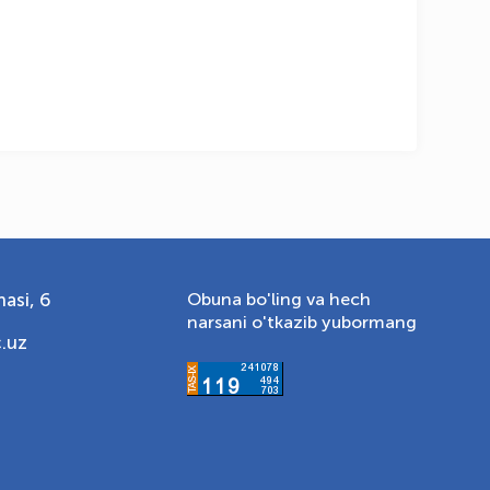
asi, 6
Obuna bo'ling va hech
narsani o'tkazib yubormang
.uz