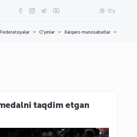
O'z
Federatsiyalar
O'yinlar
Xalqaro munosabatlar
 medalni taqdim etgan