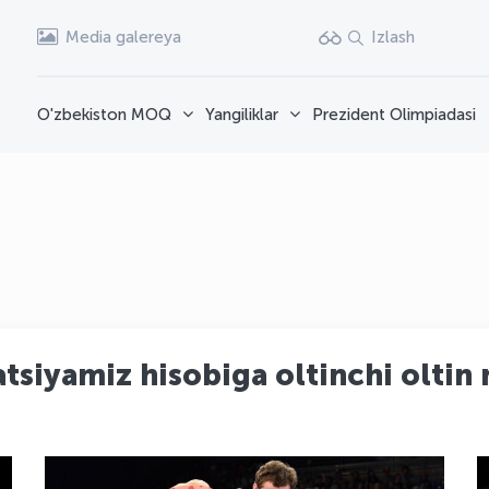
Media galereya
Izlash
O'zbekiston MOQ
Yangiliklar
Prezident Olimpiadasi
siyamiz hisobiga oltinchi oltin