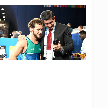
OLYMPCHIK AI - yordamchi
Onlayn · olympic.uz