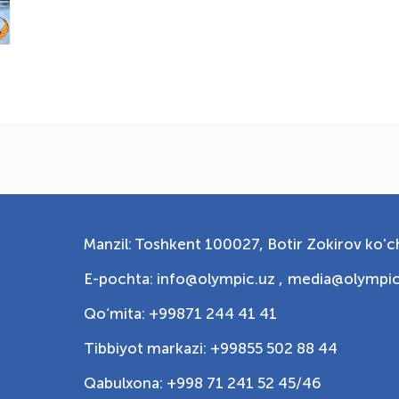
Manzil: Toshkent 100027, Botir Zokirov ko'ch
E-pochta: info@olympic.uz ,
media@olympic
Qo‘mita: +99871 244 41 41
Tibbiyot markazi: +99855 502 88 44
Qabulxona: +998 71 241 52 45/46