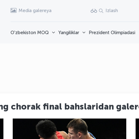
Media galereya
Izlash
O'zbekiston MOQ
Yangiliklar
Prezident Olimpiadasi
g chorak final bahslaridan gale