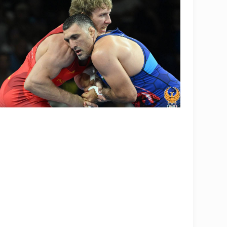
OLYMPCHIK AI - yordamchi
Onlayn · olympic.uz