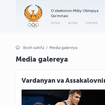
O‘zbekiston Milliy Olimpiya
Qo‘mitasi
CITIUS
ALTIUS
FORTIUS
Bosh sahifa
Media galereya
Media galereya
Vardanyan va Assakalovnin