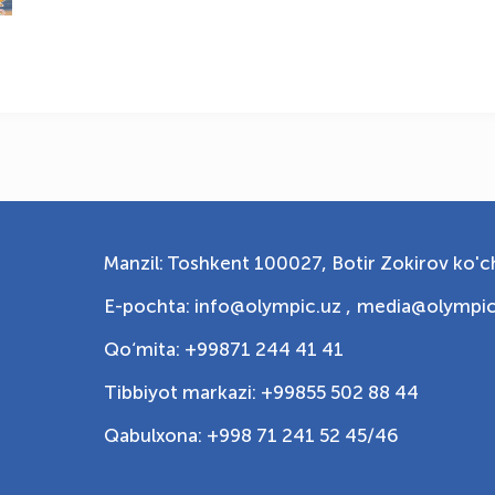
Manzil: Toshkent 100027, Botir Zokirov ko'ch
E-pochta: info@olympic.uz ,
media@olympic
Qo‘mita: +99871 244 41 41
Tibbiyot markazi: +99855 502 88 44
Qabulxona: +998 71 241 52 45/46