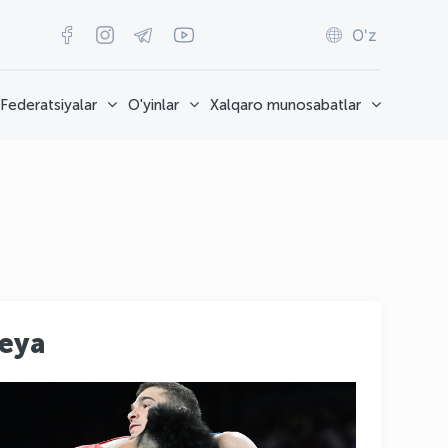
O'z
Federatsiyalar
O'yinlar
Xalqaro munosabatlar
reya