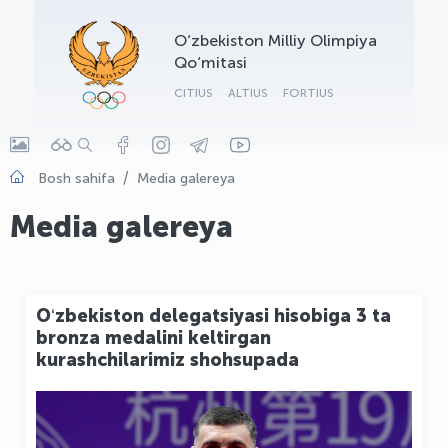
OLYMPCHIK AI - yordamchi
O‘zbekiston Milliy Olimpiya
Onlayn · olympic.uz
Qo‘mitasi
CITIUS
ALTIUS
FORTIUS
Bosh sahifa
Media galereya
Media galereya
Oʻzbekiston delegatsiyasi hisobiga 3 ta
bronza medalini keltirgan
kurashchilarimiz shohsupada