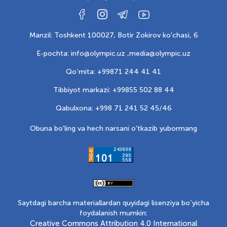
Manzil: Toshkent 100027, Botir Zokirov ko'chasi, 6
E-pochta: info@olympic.uz ,
media@olympic.uz
Qo‘mita: +99871 244 41 41
Tibbiyot markazi: +99855 502 88 44
Qabulxona: +998 71 241 52 45/46
Obuna bo'ling va hech narsani o'tkazib yubormang
Saytdagi barcha materiallardan quyidagi lisenziya bo‘yicha
foydalanish mumkin:
Creative Commons Attribution 4.0 International