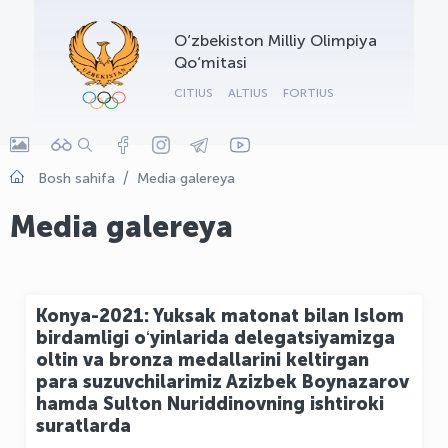
OLYMPCHIK AI - yordamchi
O‘zbekiston Milliy Olimpiya
Onlayn · olympic.uz
Qo‘mitasi
CITIUS
ALTIUS
FORTIUS
Bosh sahifa
Media galereya
Media galereya
Konya-2021: Yuksak matonat bilan Islom
birdamligi oʻyinlarida delegatsiyamizga
oltin va bronza medallarini keltirgan
para suzuvchilarimiz Azizbek Boynazarov
hamda Sulton Nuriddinovning ishtiroki
suratlarda