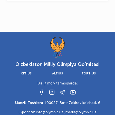
O‘zbekiston Milliy Olimpiya Qo‘mitasi
CITIUS
ALTIUS
FORTIUS
Biz ijtimoiy tarmoqlarda:
Manzil: Toshkent 100027, Botir Zokirov ko'chasi, 6
E-pochta: info@olympic.uz ,
media@olympic.uz