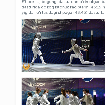
E'tiborlisi, bugungi dasturdan o'rin olgan ba
dasturida qozog'istonlik raqiblarini 45:19 h
yigitlar o'rtasidagi shpaga (43:45) dasturl