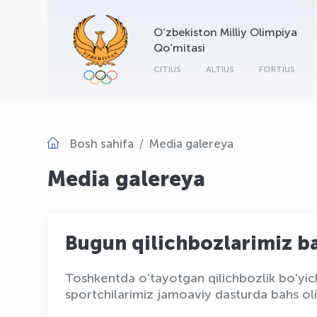
O‘zbekiston Milliy Olimpiya
Qo‘mitasi
CITIUS
ALTIUS
FORTIUS
Bosh sahifa
Media galereya
Media galereya
Bugun qilichbozlarimiz ba
Toshkentda o'tayotgan qilichbozlik bo'yich
sportchilarimiz jamoaviy dasturda bahs oli