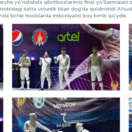
rcha yo'nalishda qilichbozlarimiz final yo'llanmasini qo
isobidagi katta ustunlik bilan dog'da qoldirishdi. Afsu
arida kichik hisoblarda imkoniyatni boy berib qo'ydik.