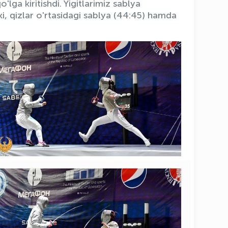
'lga kiritishdi. Yigitlarimiz sablya
ski, qizlar o'rtasidagi sablya (44:45) hamda