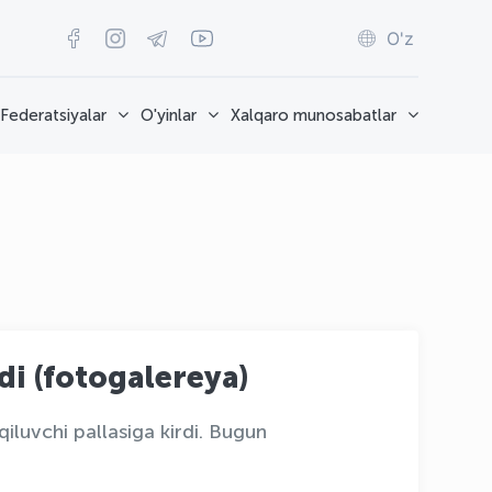
O'z
Federatsiyalar
O'yinlar
Xalqaro munosabatlar
di (fotogalereya)
iluvchi pallasiga kirdi. Bugun