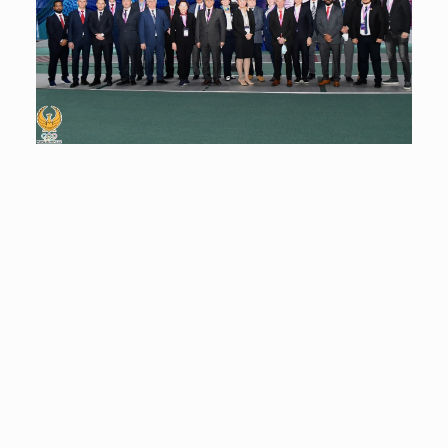
28 Fevral 2022
O‘zbekiston Milliy Olimpiya Qo‘mitasi