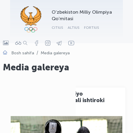
OLYMPCHIK AI - yordamchi
O‘zbekiston Milliy Olimpiya
Onlayn · olympic.uz
Qo‘mitasi
CITIUS
ALTIUS
FORTIUS
Bosh sahifa
Media galereya
Media galereya
Qilichbozlarimizning Osiyo
chempionatidagi g‘alabali ishtiroki
davom etadi