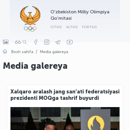
OLYMPCHIK AI - yordamchi
O‘zbekiston Milliy Olimpiya
Onlayn · olympic.uz
Qo‘mitasi
CITIUS
ALTIUS
FORTIUS
Bosh sahifa
Media galereya
Media galereya
Xalqaro aralash jang san’ati federatsiyasi
prezidenti MOQga tashrif buyurdi