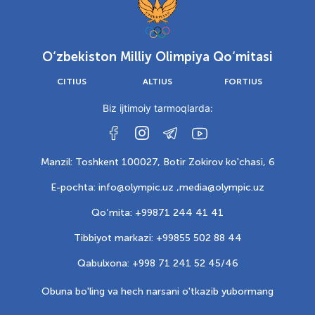
O‘zbekiston Milliy Olimpiya Qo‘mitasi
CITIUS
ALTIUS
FORTIUS
Biz ijtimoiy tarmoqlarda:
Manzil: Toshkent 100027, Botir Zokirov ko'chasi, 6
E-pochta: info@olympic.uz ,
media@olympic.uz
Qo‘mita: +99871 244 41 41
Tibbiyot markazi: +99855 502 88 44
Qabulxona: +998 71 241 52 45/46
Obuna bo'ling va hech narsani o'tkazib yubormang