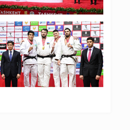
OLYMPCHIK AI - yordamchi
Onlayn · olympic.uz