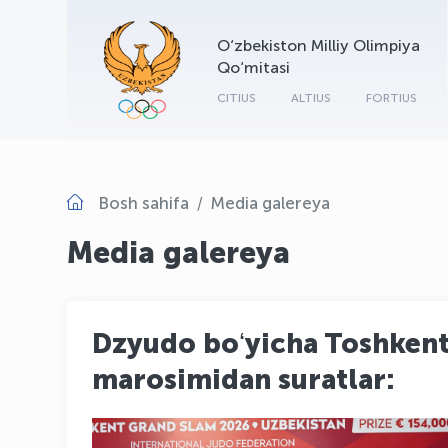
O‘zbekiston Milliy Olimpiya
Qo‘mitasi
CITIUS
ALTIUS
FORTIUS
Bosh sahifa
Media galereya
Media galereya
Dzyudo boʻyicha Toshkent 
marosimidan suratlar: