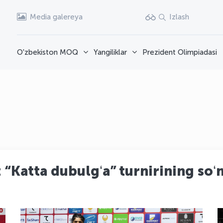
Media galereya
Izlash
O'zbekiston MOQ
Yangiliklar
Prezident Olimpiadasi
“Katta dubulgʻa” turnirining soʻ