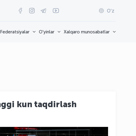
O'z
Federatsiyalar
O'yinlar
Xalqaro munosabatlar
nggi kun taqdirlash