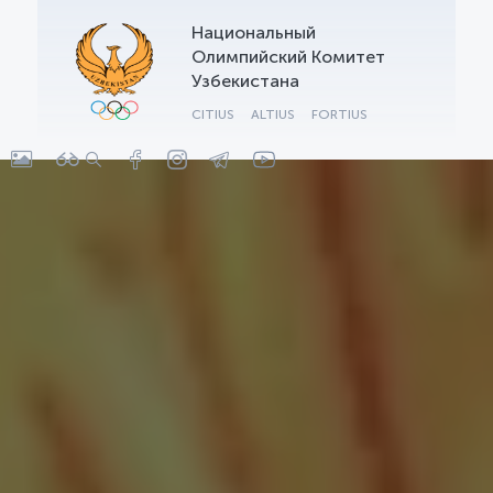
Национальный
OLYMPCHIK AI - yordamchi
Олимпийский Комитет
Онлайн · olympic.uz
Узбекистана
CITIUS
ALTIUS
FORTIUS