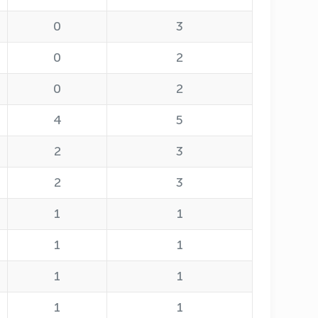
0
3
0
2
0
2
4
5
2
3
2
3
1
1
1
1
OLYMPCHIK AI - yordamchi
Онлайн · olympic.uz
1
1
1
1