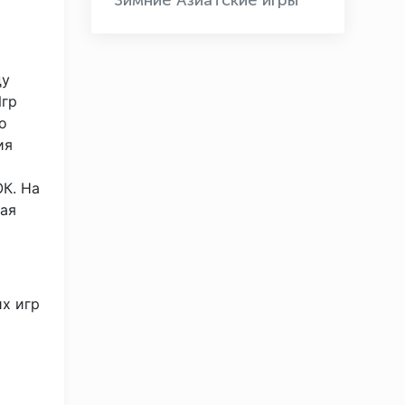
Зимние Азиатские игры
ду
Игр
о
ия
ОК. На
ная
OLYMPCHIK AI - yordamchi
х игр
Онлайн · olympic.uz