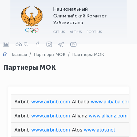
Национальный
OLYMPCHIK AI - yordamchi
Олимпийский Комитет
Онлайн · olympic.uz
Узбекистана
CITIUS
ALTIUS
FORTIUS
Главная
Партнеры МОК
Партнеры МОК
Партнеры МОК
Airbnb
www.airbnb.com
Alibaba
www.alibaba.com
Airbnb
www.airbnb.com
Allianz
www.allianz.com
Airbnb
www.airbnb.com
Atos
www.atos.net