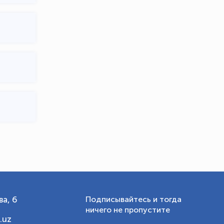
OLYMPCHIK AI - yordamchi
Онлайн · olympic.uz
а, 6
Подписывайтесь и тогда
ничего не пропустите
.uz