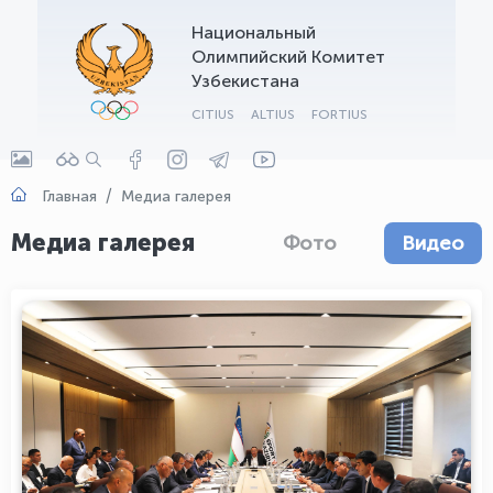
Национальный
OLYMPCHIK AI - yordamchi
Олимпийский Комитет
Онлайн · olympic.uz
Узбекистана
CITIUS
ALTIUS
FORTIUS
Главная
Медиа галерея
Медиа галерея
Фото
Видео