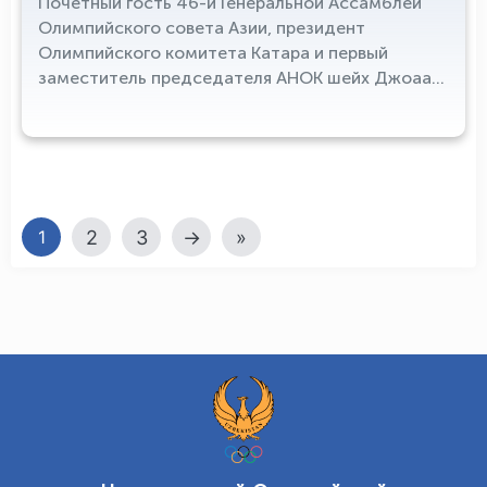
Почётный гость 46-й Генеральной Ассамблеи
Олимпийского совета Азии, президент
Олимпийского комитета Катара и первый
заместитель председателя АНОК шейх Джоаан
бин Хамад Аль Тани прибыл в Ташкент
2
3
→
»
1