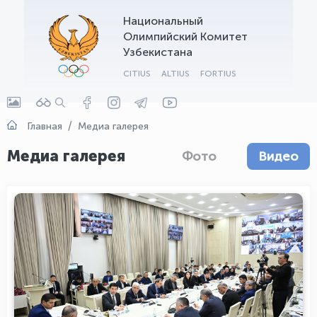
Национальный
OLYMPCHIK AI - yordamchi
Олимпийский Комитет
Онлайн · olympic.uz
Узбекистана
CITIUS
ALTIUS
FORTIUS
Главная
Медиа галерея
Медиа галерея
Фото
Видео