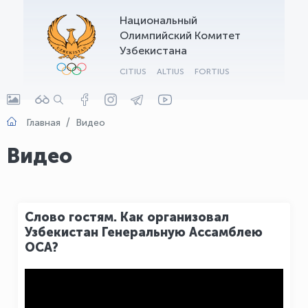
Национальный
OLYMPCHIK AI - yordamchi
Олимпийский Комитет
Онлайн · olympic.uz
Узбекистана
CITIUS
ALTIUS
FORTIUS
Главная
Видео
Видео
Слово гостям. Как организовал
Узбекистан Генеральную Ассамблею
ОСА?