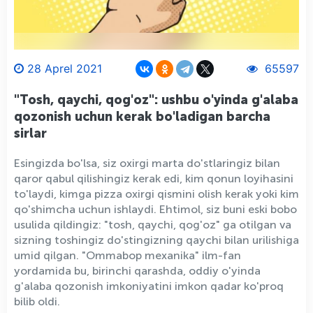
28 Aprel 2021
65597
"Tosh, qaychi, qog'oz": ushbu o'yinda g'alaba
qozonish uchun kerak bo'ladigan barcha
sirlar
Esingizda bo'lsa, siz oxirgi marta do'stlaringiz bilan
qaror qabul qilishingiz kerak edi, kim qonun loyihasini
to'laydi, kimga pizza oxirgi qismini olish kerak yoki kim
qo'shimcha uchun ishlaydi. Ehtimol, siz buni eski bobo
usulida qildingiz: "tosh, qaychi, qog'oz" ga otilgan va
sizning toshingiz do'stingizning qaychi bilan urilishiga
umid qilgan. "Ommabop mexanika" ilm-fan
yordamida bu, birinchi qarashda, oddiy o'yinda
g'alaba qozonish imkoniyatini imkon qadar ko'proq
bilib oldi.