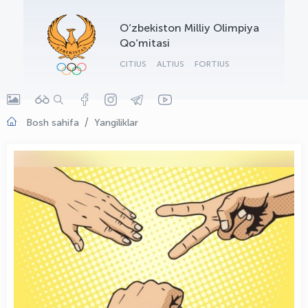
OLYMPCHIK AI - yordamchi
O‘zbekiston Milliy Olimpiya
Onlayn · olympic.uz
Qo‘mitasi
CITIUS
ALTIUS
FORTIUS
Bosh sahifa
Yangiliklar