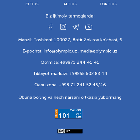
CITIUS
ALTIUS
FORTIUS
Biz ijtimoiy tarmoqlarda:
Manzil: Toshkent 100027, Botir Zokirov ko'chasi, 6
E-pochta: info@olympic.uz ,
media@olympic.uz
Qo‘mita: +99871 244 41 41
Tibbiyot markazi: +99855 502 88 44
Qabulxona: +998 71 241 52 45/46
Obuna bo'ling va hech narsani o'tkazib yubormang