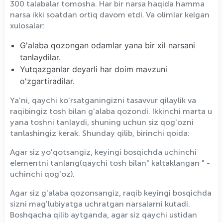
300 talabalar tomosha. Har bir narsa haqida hamma
narsa ikki soatdan ortiq davom etdi. Va olimlar kelgan
xulosalar:
G'alaba qozongan odamlar yana bir xil narsani
tanlaydilar.
Yutqazganlar deyarli har doim mavzuni
o'zgartiradilar.
Ya'ni, qaychi ko'rsatganingizni tasavvur qilaylik va
raqibingiz tosh bilan g'alaba qozondi. Ikkinchi marta u
yana toshni tanlaydi, shuning uchun siz qog'ozni
tanlashingiz kerak. Shunday qilib, birinchi qoida:
Agar siz yo'qotsangiz, keyingi bosqichda uchinchi
elementni tanlang(qaychi tosh bilan" kaltaklangan " -
uchinchi qog'oz).
Agar siz g'alaba qozonsangiz, raqib keyingi bosqichda
sizni mag'lubiyatga uchratgan narsalarni kutadi.
Boshqacha qilib aytganda, agar siz qaychi ustidan