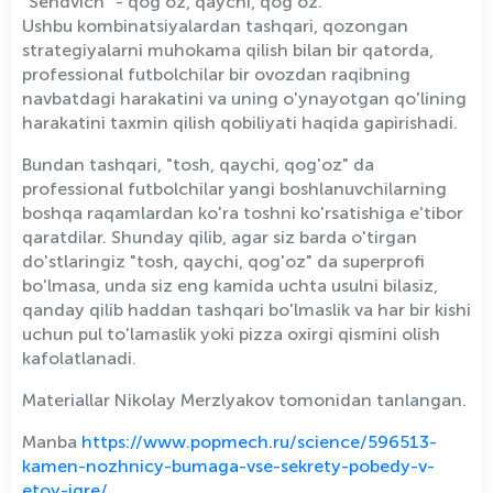
"Sendvich" - qog'oz, qaychi, qog'oz.
Ushbu kombinatsiyalardan tashqari, qozongan
strategiyalarni muhokama qilish bilan bir qatorda,
professional futbolchilar bir ovozdan raqibning
navbatdagi harakatini va uning o'ynayotgan qo'lining
harakatini taxmin qilish qobiliyati haqida gapirishadi.
Bundan tashqari, "tosh, qaychi, qog'oz" da
professional futbolchilar yangi boshlanuvchilarning
boshqa raqamlardan ko'ra toshni ko'rsatishiga e'tibor
qaratdilar. Shunday qilib, agar siz barda o'tirgan
do'stlaringiz "tosh, qaychi, qog'oz" da superprofi
bo'lmasa, unda siz eng kamida uchta usulni bilasiz,
qanday qilib haddan tashqari bo'lmaslik va har bir kishi
uchun pul to'lamaslik yoki pizza oxirgi qismini olish
kafolatlanadi.
Materiallar Nikolay Merzlyakov tomonidan tanlangan.
Manba
https://www.popmech.ru/science/596513-
kamen-nozhnicy-bumaga-vse-sekrety-pobedy-v-
etoy-igre/