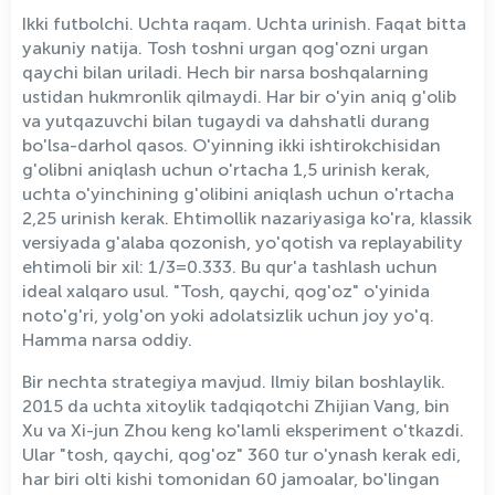
Ikki futbolchi. Uchta raqam. Uchta urinish. Faqat bitta
yakuniy natija. Tosh toshni urgan qog'ozni urgan
qaychi bilan uriladi. Hech bir narsa boshqalarning
ustidan hukmronlik qilmaydi. Har bir o'yin aniq g'olib
va yutqazuvchi bilan tugaydi va dahshatli durang
bo'lsa-darhol qasos. O'yinning ikki ishtirokchisidan
g'olibni aniqlash uchun o'rtacha 1,5 urinish kerak,
uchta o'yinchining g'olibini aniqlash uchun o'rtacha
2,25 urinish kerak. Ehtimollik nazariyasiga ko'ra, klassik
versiyada g'alaba qozonish, yo'qotish va replayability
ehtimoli bir xil: 1/3=0.333. Bu qur'a tashlash uchun
ideal xalqaro usul. "Tosh, qaychi, qog'oz" o'yinida
noto'g'ri, yolg'on yoki adolatsizlik uchun joy yo'q.
Hamma narsa oddiy.
Bir nechta strategiya mavjud. Ilmiy bilan boshlaylik.
2015 da uchta xitoylik tadqiqotchi Zhijian Vang, bin
Xu va Xi-jun Zhou keng ko'lamli eksperiment o'tkazdi.
Ular "tosh, qaychi, qog'oz" 360 tur o'ynash kerak edi,
har biri olti kishi tomonidan 60 jamoalar, bo'lingan