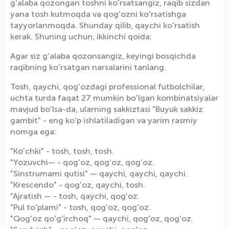
g'alaba qozongan toshni ko'rsatsangiz, raqib sizdan
yana tosh kutmoqda va qog'ozni ko'rsatishga
tayyorlanmoqda. Shunday qilib, qaychi ko'rsatish
kerak. Shuning uchun, ikkinchi qoida:
Agar siz g'alaba qozonsangiz, keyingi bosqichda
raqibning ko'rsatgan narsalarini tanlang.
Tosh, qaychi, qog'ozdagi professional futbolchilar,
uchta turda faqat 27 mumkin bo'lgan kombinatsiyalar
mavjud bo'lsa-da, ularning sakkiztasi "Buyuk sakkiz
gambit" - eng ko'p ishlatiladigan va yarim rasmiy
nomga ega:
"Ko'chki" - tosh, tosh, tosh.
"Yozuvchi— - qog'oz, qog'oz, qog'oz.
"Sinstrumami qutisi" — qaychi, qaychi, qaychi.
"Krescendo" - qog'oz, qaychi, tosh.
"Ajratish — - tosh, qaychi, qog'oz.
"Pul to'plami" - tosh, qog'oz, qog'oz.
"Qog'oz qo'g'irchoq" — qaychi, qog'oz, qog'oz.