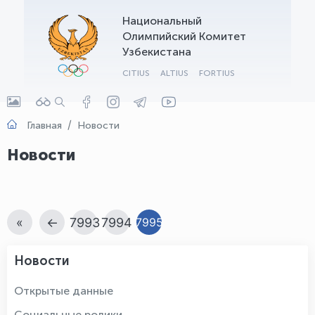
Национальный
OLYMPCHIK AI - yordamchi
Олимпийский Комитет
Онлайн · olympic.uz
Узбекистана
CITIUS
ALTIUS
FORTIUS
Главная
Новости
Новости
«
←
7993
7994
7995
Новости
Открытые данные
Социальные ролики