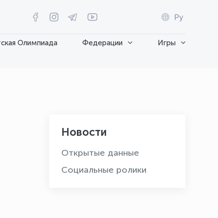
Ру
ская Олимпиада
Федерации
Игры
Новости
Открытые данные
Социальные ролики
OLYMPCHIK AI - yordamchi
Онлайн · olympic.uz