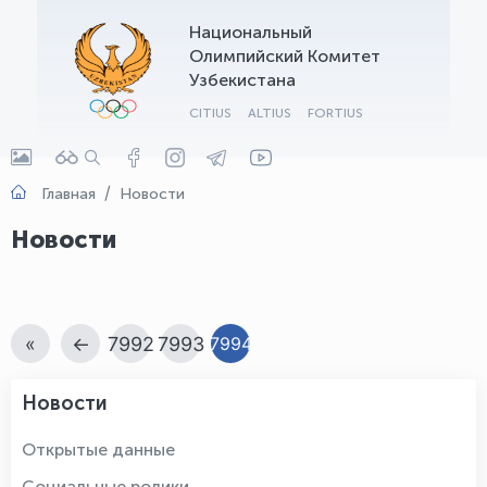
Национальный
OLYMPCHIK AI - yordamchi
Олимпийский Комитет
Онлайн · olympic.uz
Узбекистана
CITIUS
ALTIUS
FORTIUS
Главная
Новости
Новости
«
←
7992
7993
7994
Новости
Открытые данные
Социальные ролики