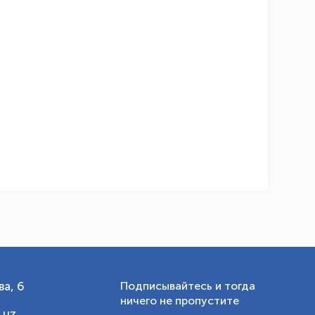
OLYMPCHIK AI - yordamchi
Онлайн · olympic.uz
а, 6
Подписывайтесь и тогда
ничего не пропустите
.uz