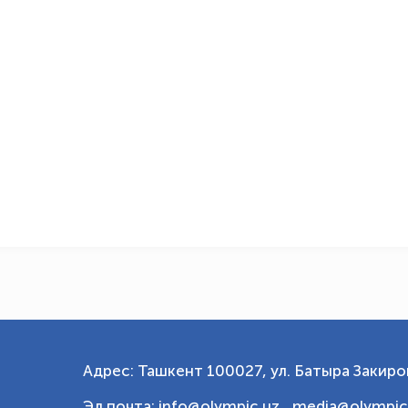
Адрес: Ташкент 100027, ул. Батыра Закиров
Эл.почта: info@olympic.uz ,
media@olympic