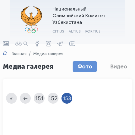
Национальный
OLYMPCHIK AI - yordamchi
Олимпийский Комитет
Онлайн · olympic.uz
Узбекистана
CITIUS
ALTIUS
FORTIUS
Главная
Медиа галерея
Медиа галерея
Фото
Видео
«
←
151
152
153