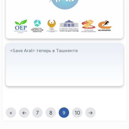
«Save Aral» теперь в Ташкенте
«
←
7
8
10
→
9