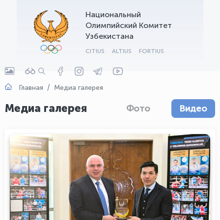
Национальный
OLYMPCHIK AI - yordamchi
Олимпийский Комитет
Онлайн · olympic.uz
Узбекистана
CITIUS
ALTIUS
FORTIUS
Главная
Медиа галерея
Медиа галерея
Фото
Видео