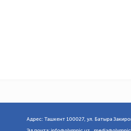
Адрес: Ташкент 100027, ул. Батыра Закиров
Эл.почта: info@olympic.uz ,
media@olympic