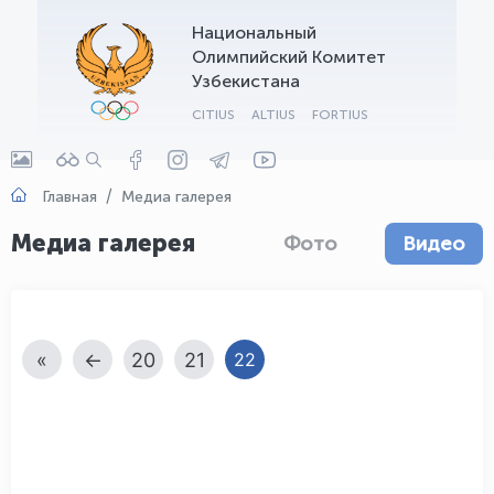
Национальный
OLYMPCHIK AI - yordamchi
Олимпийский Комитет
Онлайн · olympic.uz
Узбекистана
CITIUS
ALTIUS
FORTIUS
Главная
Медиа галерея
Медиа галерея
Фото
Видео
«
←
20
21
22