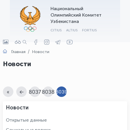
Национальный
OLYMPCHIK AI - yordamchi
Олимпийский Комитет
Онлайн · olympic.uz
Узбекистана
CITIUS
ALTIUS
FORTIUS
Главная
Новости
Новости
«
←
8037
8038
8039
Новости
Открытые данные
Социальные ролики