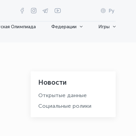
Ру
ская Олимпиада
Федерации
Игры
Новости
Открытые данные
Социальные ролики
OLYMPCHIK AI - yordamchi
Онлайн · olympic.uz