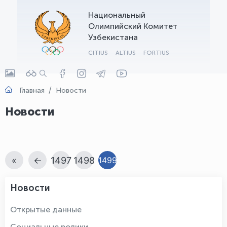
Национальный
OLYMPCHIK AI - yordamchi
Олимпийский Комитет
Онлайн · olympic.uz
Узбекистана
CITIUS
ALTIUS
FORTIUS
Главная
Новости
Новости
«
←
1497
1498
1499
Новости
Открытые данные
Социальные ролики