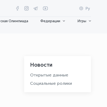
Ру
ская Олимпиада
Федерации
Игры
Новости
Открытые данные
Социальные ролики
OLYMPCHIK AI - yordamchi
Онлайн · olympic.uz